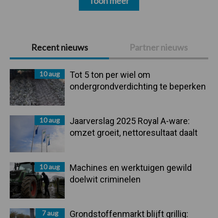
Toon meer
Primaire
Recent nieuws
Partner nieuws
Sidebar
10 aug
Tot 5 ton per wiel om
ondergrondverdichting te beperken
10 aug
Jaarverslag 2025 Royal A-ware:
omzet groeit, nettoresultaat daalt
10 aug
Machines en werktuigen gewild
doelwit criminelen
7 aug
Grondstoffenmarkt blijft grillig: