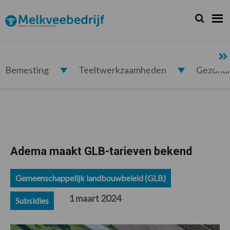
Spring
Door
Spring
Spring
naar
naar
naar
naar
Zoeken...
Zoek
Melkveebedrijf.nl
de
de
de
de
hoofdnavigatie
hoofd
eerste
voettekst
inhoud
sidebar
Bemesting
Teeltwerkzaamheden
Gezond
Adema maakt GLB-tarieven bekend
Gemeenschappelijk landbouwbeleid (GLB)
1 maart 2024
Subsidies