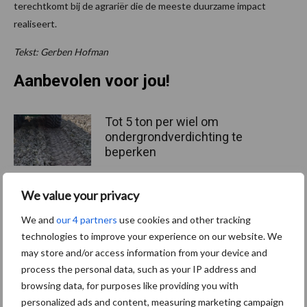
terechtkomt bij de agrariër die de meeste duurzame impact
realiseert.
Tekst: Gerben Hofman
Aanbevolen voor jou!
Tot 5 ton per wiel om
ondergrondverdichting te
beperken
We value your privacy
Jaarverslag 2025 Royal A-
We and
our 4 partners
use cookies and other tracking
ware: omzet groeit,
technologies to improve your experience on our website. We
nettoresultaat daalt
may store and/or access information from your device and
process the personal data, such as your IP address and
browsing data, for purposes like providing you with
Machines en werktuigen
personalized ads and content, measuring marketing campaign