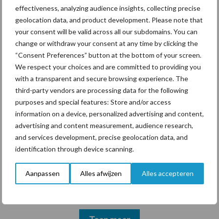
gewild doelwit criminelen
effectiveness, analyzing audience insights, collecting precise
geolocation data, and product development. Please note that
your consent will be valid across all our subdomains. You can
change or withdraw your consent at any time by clicking the
“Consent Preferences” button at the bottom of your screen.
We respect your choices and are committed to providing you
Themapagina's
with a transparent and secure browsing experience. The
third-party vendors are processing data for the following
Diergezondheid
Bemesting
Fokkerij
Melkv
purposes and special features: Store and/or access
information on a device, personalized advertising and content,
advertising and content measurement, audience research,
and services development, precise geolocation data, and
identification through device scanning.
Mastitis
Hittestress
Aanpassen
Alles afwijzen
Alles accepteren