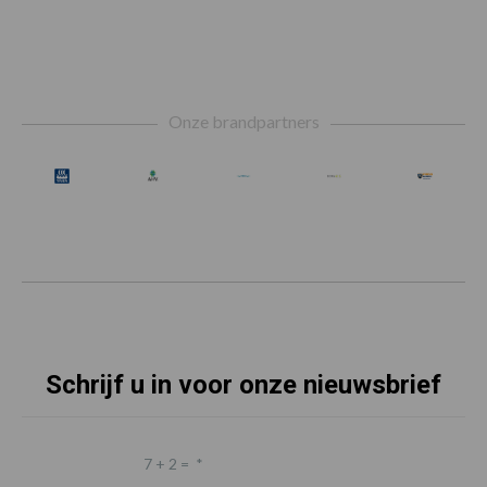
Footer
Onze brandpartners
Schrijf u in voor onze nieuwsbrief
7 + 2 =
*