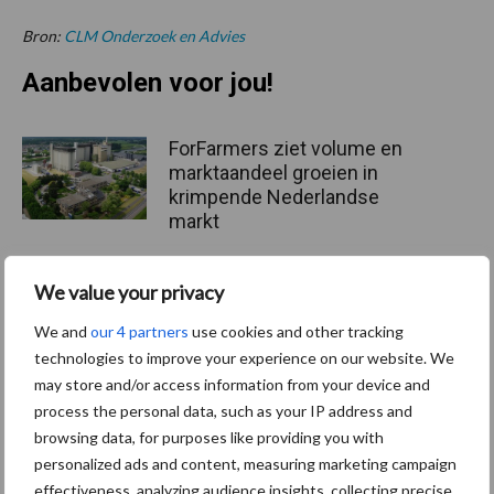
Bron:
CLM Onderzoek en Advies
Aanbevolen voor jou!
ForFarmers ziet volume en
marktaandeel groeien in
krimpende Nederlandse
markt
We value your privacy
Tien praktische tips voor
een langere levensduur
We and
our 4 partners
use cookies and other tracking
technologies to improve your experience on our website. We
may store and/or access information from your device and
process the personal data, such as your IP address and
browsing data, for purposes like providing you with
“Vraag naar praktische
hygieneoplossingen is in
personalized ads and content, measuring marketing campaign
Polen groter dan ooit”
effectiveness, analyzing audience insights, collecting precise