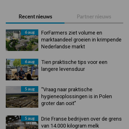
Primaire
Recent nieuws
Partner nieuws
Sidebar
6 aug
ForFarmers ziet volume en
marktaandeel groeien in krimpende
Nederlandse markt
6 aug
Tien praktische tips voor een
langere levensduur
5 aug
“Vraag naar praktische
hygieneoplossingen is in Polen
groter dan ooit”
5 aug
Drie Franse bedrijven over de grens
van 14.000 kilogram melk