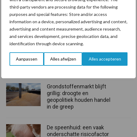
kunnen duiden.
third-party vendors are processing data for the following
purposes and special features: Store and/or access
Deze GLB-pilot is tot stand gekomen met steun vanuit de
information on a device, personalized advertising and content,
Europese Unie: Europa investeert in zijn platteland en is
advertising and content measurement, audience research,
uitgevoerd in opdracht van het Ministerie van Landbouw, Natuur
and services development, precise geolocation data, and
en Voedselkwaliteit.
identification through device scanning.
Bron:
Agrarisch Natuurcollectief Midden Overijssel
Aanpassen
Alles afwijzen
Alles accepteren
Aanbevolen voor jou!
Grondstoffenmarkt blijft
grillig: droogte en
geopolitiek houden handel
in de greep
De speenhuid: een vaak
onderschatte risicofactor