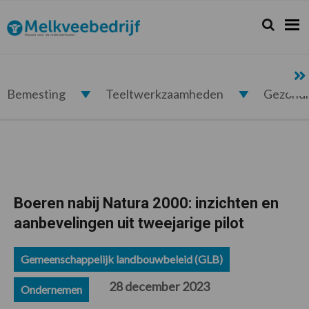
Spring
Door
Spring
Spring
naar
naar
naar
naar
Zoeken...
Zoek
Melkveebedrijf.nl
de
de
de
de
hoofdnavigatie
hoofd
eerste
voettekst
inhoud
sidebar
Bemesting
Teeltwerkzaamheden
Gezond
Boeren nabij Natura 2000: inzichten en
aanbevelingen uit tweejarige pilot
Gemeenschappelijk landbouwbeleid (GLB)
28 december 2023
Ondernemen