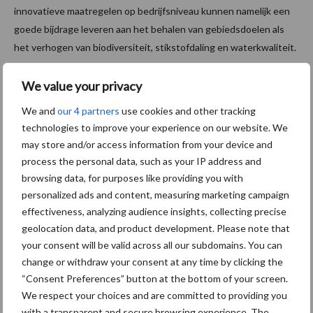
innovatieve maatregelen op bedrijfsniveau kunnen namelijk een
goede bijdrage leveren aan het behalen van gebiedsdoelen als
het verhogen van biodiversiteit, stikstofdaling en waterkwaliteit.
Management-, bemesting- en
We value your privacy
teeltmaatregelen
We and
our 4 partners
use cookies and other tracking
technologies to improve your experience on our website. We
may store and/or access information from your device and
In de pilot zijn de boeren daarom ook actief met management-,
process the personal data, such as your IP address and
bemesting- en teeltmaatregelen aan de slag gegaan. Een mooi
browsing data, for purposes like providing you with
voorbeeld hiervan is de regeneratieve aanpak van de bodem:
personalized ads and content, measuring marketing campaign
werken aan het natuurlijk herstel waardoor de bodem en gewas
effectiveness, analyzing audience insights, collecting precise
robuuster worden en beter bestand zijn tegen bijvoorbeeld
geolocation data, and product development. Please note that
langdurig neerslag tekort. Door meer humusvorming in de bodem
your consent will be valid across all our subdomains. You can
krijgt deze niet alleen meer groeikracht, maar worden ook meer
change or withdraw your consent at any time by clicking the
nutriënten en water vastgehouden. Meer tijd en
“Consent Preferences” button at the bottom of your screen.
experimenteerruimte is noodzakelijk om de effecten hiervan op
We respect your choices and are committed to providing you
langere termijn op bedrijfsniveau en in het gebied goed te
with a transparent and secure browsing experience. The