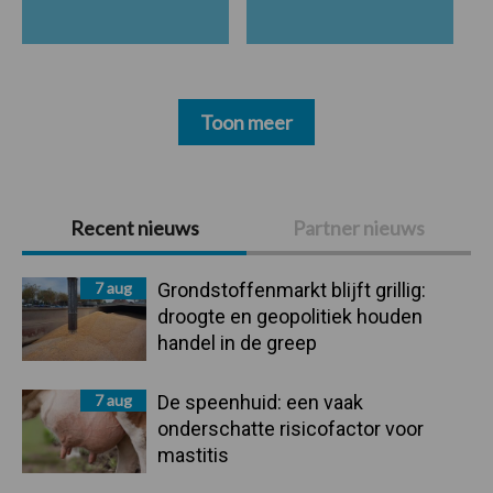
Toon meer
Primaire
Recent nieuws
Partner nieuws
Sidebar
7 aug
Grondstoffenmarkt blijft grillig:
droogte en geopolitiek houden
handel in de greep
7 aug
De speenhuid: een vaak
onderschatte risicofactor voor
mastitis