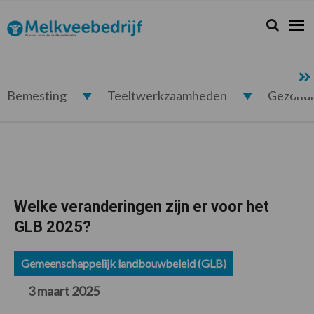
Spring
Door
Spring
Spring
naar
naar
naar
naar
Zoeken...
Zoek
Melkveebedrijf.nl
de
de
de
de
hoofdnavigatie
hoofd
eerste
voettekst
inhoud
sidebar
Bemesting
Teeltwerkzaamheden
Gezond
Welke veranderingen zijn er voor het
GLB 2025?
Gemeenschappelijk landbouwbeleid (GLB)
3 maart 2025