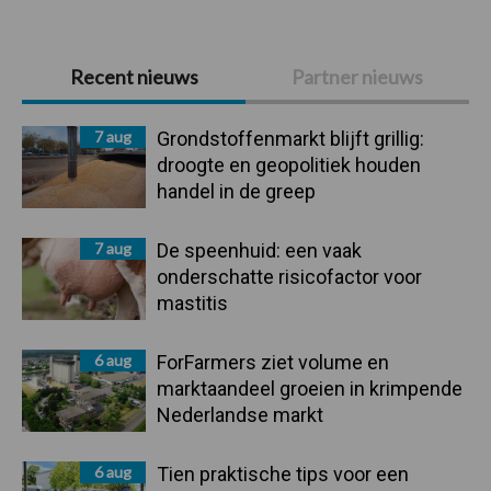
Primaire
Recent nieuws
Partner nieuws
Sidebar
7 aug
Grondstoffenmarkt blijft grillig:
droogte en geopolitiek houden
handel in de greep
7 aug
De speenhuid: een vaak
onderschatte risicofactor voor
mastitis
6 aug
ForFarmers ziet volume en
marktaandeel groeien in krimpende
Nederlandse markt
6 aug
Tien praktische tips voor een