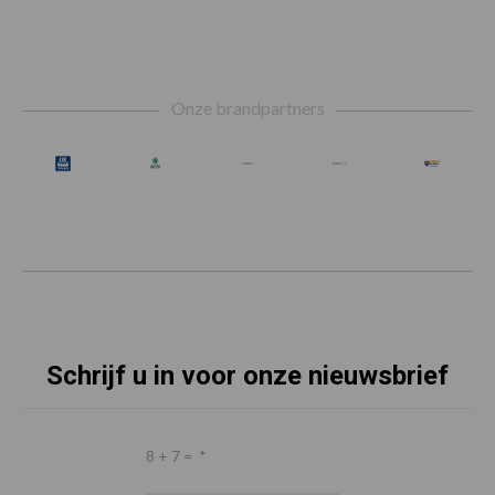
Footer
Onze brandpartners
Schrijf u in voor onze nieuwsbrief
8 + 7 =
*