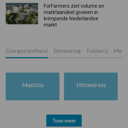
ForFarmers ziet volume en
marktaandeel groeien in
krimpende Nederlandse
markt
Diergezondheid
Bemesting
Fokkerij
Melkv
Mastitis
Hittestress
Toon meer