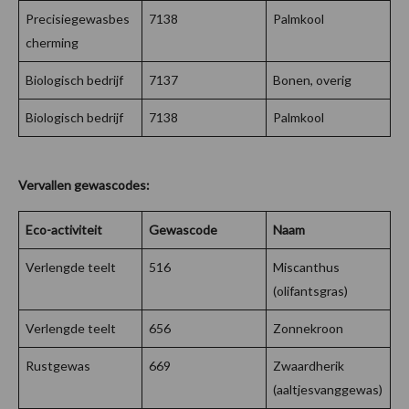
Precisiegewasbes
7138
Palmkool
cherming
Biologisch bedrijf
7137
Bonen, overig
Biologisch bedrijf
7138
Palmkool
Vervallen gewascodes:
Eco-activiteit
Gewascode
Naam
Verlengde teelt
516
Miscanthus
(olifantsgras)
Verlengde teelt
656
Zonnekroon
Rustgewas
669
Zwaardherik
(aaltjesvanggewas)