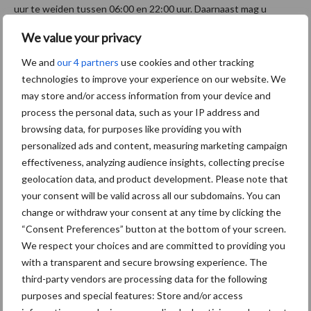
uur te weiden tussen 06:00 en 22:00 uur. Daarnaast mag u
maximaal drie melkgevende koeien per hectare beweidbare
We value your privacy
huiskavel houden, waar dit in 2024 nog beperkt was tot 2,5
We and
our 4 partners
use cookies and other tracking
koeien per hectare. De kosten voor de verklaring weidegang van
technologies to improve your experience on our website. We
Qlip bedragen in 2025 eveneens € 189, een stijging ten opzichte
may store and/or access information from your device and
van de € 179 in 2024. De aanvraag is mogelijk tussen 1 maart en
process the personal data, such as your IP address and
15 mei.
browsing data, for purposes like providing you with
personalized ads and content, measuring marketing campaign
Sociale conditionaliteiten
effectiveness, analyzing audience insights, collecting precise
geolocation data, and product development. Please note that
Vanaf 2025 worden sociale conditionaliteiten onderdeel van het
your consent will be valid across all our subdomains. You can
Gemeenschappelijk Landbouwbeleid (GLB). Dit houdt in dat
change or withdraw your consent at any time by clicking the
bestaande wet- en regelgeving rondom arbeidsovereenkomsten
“Consent Preferences” button at the bottom of your screen.
en een veilige werkomgeving ook meetellen als voorwaarde voor
We respect your choices and are committed to providing you
subsidie. Het niet naleven van deze regels kan mogelijk invloed
with a transparent and secure browsing experience. The
hebben op de uitbetaling van uw subsidie. Ontving u in 2024
third-party vendors are processing data for the following
minder dan € 5.000 aan directe betalingen? Dan wordt u
purposes and special features: Store and/or access