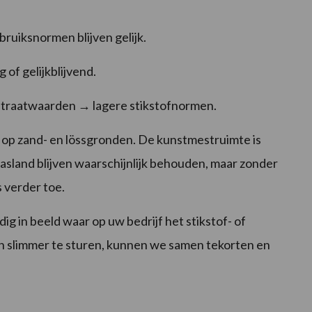
bruiksnormen blijven gelijk.
g of gelijkblijvend.
e nitraatwaarden → lagere stikstofnormen.
l op zand- en lössgronden. De kunstmestruimte is
sland blijven waarschijnlijk behouden, maar zonder
 verder toe.
ig in beeld waar op uw bedrijf het stikstof- of
 slimmer te sturen, kunnen we samen tekorten en