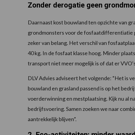
Zonder derogatie geen grondmo
Daarnaast kost bouwland ten opzichte van gras
grondmonsters voor de fosfaatdifferentiatie 
zeker van belang. Het verschil van fosfaatpla
40 kg. In de fosfaat klasse hoog. Minder plaa
transport niet meer mogelijk is of dat er V
DLV Advies adviseert het volgende: “Het is ve
bouwland en grasland passend is op het bedri
voerderwinning en mestplaatsing. Kijk nu al n
bedrijfsvoering. Samen zoeken we naar combina
aantrekkelijk blijven”.
2. Eco-activiteiten: minder waa