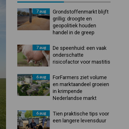
Sidebar
7 aug
Grondstoffenmarkt blijft
grillig: droogte en
geopolitiek houden
handel in de greep
7 aug
De speenhuid: een vaak
onderschatte
risicofactor voor mastitis
6 aug
ForFarmers ziet volume
en marktaandeel groeien
in krimpende
Nederlandse markt
6 aug
Tien praktische tips voor
een langere levensduur