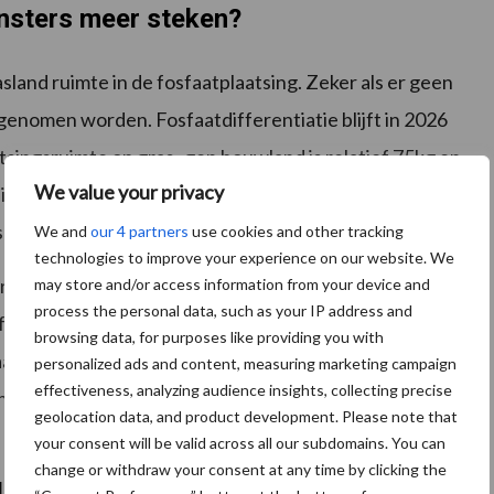
nsters meer steken?
land ruimte in de fosfaatplaatsing. Zeker als er geen
genomen worden. Fosfaatdifferentiatie blijft in 2026
atsingsruimte op gras- gen bouwland is relatief 75kg en
We value your privacy
tsing van eigen fosfaat kan zorgen dat boer-boer
VO’s gekocht moeten worden.
We and
our 4 partners
use cookies and other tracking
technologies to improve your experience on our website. We
rstandig is om goed te kijken welke verhouding
may store and/or access information from your device and
process the personal data, such as your IP address and
jf met de consequenties voor gewasrotatie,
browsing data, for purposes like providing you with
aar alternatieven die passen binnen uw
personalized ads and content, measuring marketing campaign
effectiveness, analyzing audience insights, collecting precise
ties die praktisch uitvoerbaar zijn én financieel
geolocation data, and product development. Please note that
your consent will be valid across all our subdomains. You can
change or withdraw your consent at any time by clicking the
rde, meer nadenken