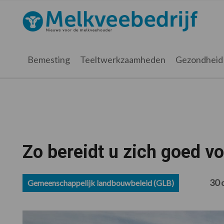
Spring
Door
Spring
Spring
naar
naar
naar
naar
Melkveebedrijf.nl
de
de
de
de
hoofdnavigatie
hoofd
eerste
voettekst
inhoud
sidebar
Bemesting
Teeltwerkzaamheden
Gezondheid
Zo bereidt u zich goed v
30 
Gemeenschappelijk landbouwbeleid (GLB)