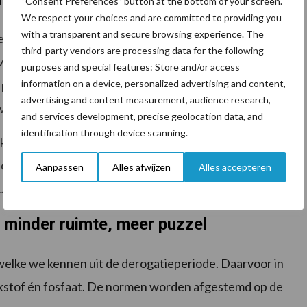
“Consent Preferences” button at the bottom of your screen.
We respect your choices and are committed to providing you
with a transparent and secure browsing experience. The
ze vorig jaar kenden. De waarde voor stikstofbindende
third-party vendors are processing data for the following
er 500 euro. Ook kun je vanaf 2026 slechts de eco-
purposes and special features: Store and/or access
information on a device, personalized advertising and content,
et perceel al hebt gekozen in de periode 2023 t/m 2025,
advertising and content measurement, audience research,
eworden om hiervoor beloond te zijn.
and services development, precise geolocation data, and
identification through device scanning.
en welke eco-activiteiten voor uw bedrijf nog
t bouwplan kan grote invloed hebben op de totale GLB-
Aanpassen
Alles afwijzen
Alles accepteren
uzes punten én opbrengst opleveren”.
 minder ruimte, meer puzzel
welke we kennen uit de derogatieperiode. Daarvoor in
ikstof én fosfaat. De normen worden afgestemd op de