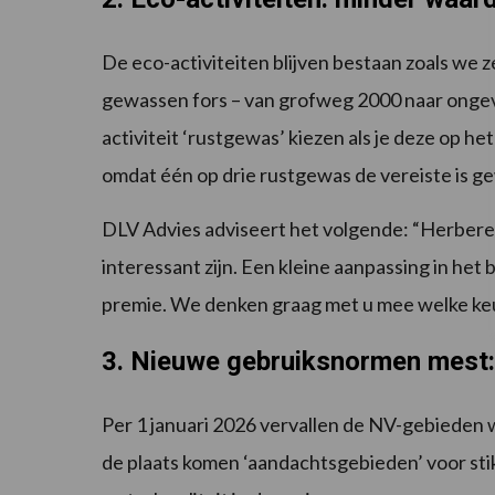
De eco-activiteiten blijven bestaan zoals we 
gewassen fors – van grofweg 2000 naar ongeve
activiteit ‘rustgewas’ kiezen als je deze op h
omdat één op drie rustgewas de vereiste is g
DLV Advies adviseert het volgende: “Herberek
interessant zijn. Een kleine aanpassing in he
premie. We denken graag met u mee welke ke
3. Nieuwe gebruiksnormen mest:
Per 1 januari 2026 vervallen de NV-gebieden 
de plaats komen ‘aandachtsgebieden’ voor st