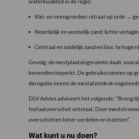
waterkwaliteit in de regio:
Klei- en veengronden: nitraat op orde → ge
Noordelijk en westelijk zand: lichte verlagin
Centraal en zuidelijk zand en löss: te hog
Gevolg: de mestplaatsingsruimte daalt, voora
bovendien beperkt. De gebruiksruimten op gra
derogatie neemt de mestafzetdruk nogsteeds
DLV Advies adviseert het volgende: “Breng tijd
fosfaatoverschot ontstaat. Door meststromen
overschotten beter verdelen en inzetten”.
Wat kunt u nu doen?