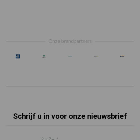
Footer
Onze brandpartners
Schrijf u in voor onze nieuwsbrief
2 + 7 =
*