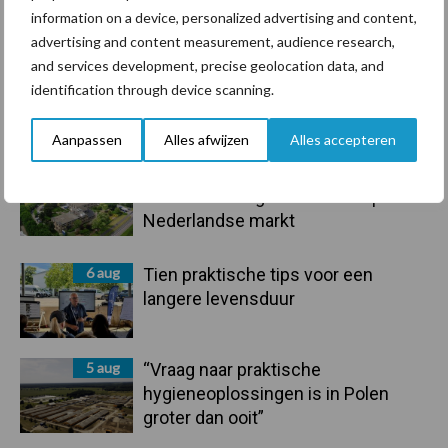
Toon meer
information on a device, personalized advertising and content,
advertising and content measurement, audience research,
and services development, precise geolocation data, and
identification through device scanning.
Primaire
Recent nieuws
Partner nieuws
Sidebar
Aanpassen
Alles afwijzen
Alles accepteren
6 aug
ForFarmers ziet volume en
marktaandeel groeien in krimpende
Nederlandse markt
6 aug
Tien praktische tips voor een
langere levensduur
5 aug
“Vraag naar praktische
hygieneoplossingen is in Polen
groter dan ooit”