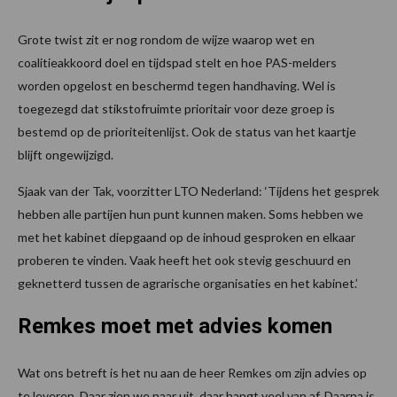
Grote twist zit er nog rondom de wijze waarop wet en
coalitieakkoord doel en tijdspad stelt en hoe PAS-melders
worden opgelost en beschermd tegen handhaving. Wel is
toegezegd dat stikstofruimte prioritair voor deze groep is
bestemd op de prioriteitenlijst. Ook de status van het kaartje
blijft ongewijzigd.
Sjaak van der Tak, voorzitter LTO Nederland: ‘Tijdens het gesprek
hebben alle partijen hun punt kunnen maken. Soms hebben we
met het kabinet diepgaand op de inhoud gesproken en elkaar
proberen te vinden. Vaak heeft het ook stevig geschuurd en
geknetterd tussen de agrarische organisaties en het kabinet.’
Remkes moet met advies komen
Wat ons betreft is het nu aan de heer Remkes om zijn advies op
te leveren. Daar zien we naar uit, daar hangt veel van af. Daarna is