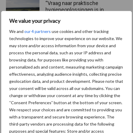
“Vraag naar praktische
hygieneoplossingen is in
Polen groter dan ooit”
We value your privacy
We and
our 4 partners
use cookies and other tracking
technologies to improve your experience on our website. We
may store and/or access information from your device and
Themapagina's
process the personal data, such as your IP address and
browsing data, for purposes like providing you with
Diergezondheid
Bemesting
Fokkerij
Melkv
personalized ads and content, measuring marketing campaign
effectiveness, analyzing audience insights, collecting precise
geolocation data, and product development. Please note that
your consent will be valid across all our subdomains. You can
change or withdraw your consent at any time by clicking the
Derogatie
Fosfaatrechten
“Consent Preferences” button at the bottom of your screen.
We respect your choices and are committed to providing you
with a transparent and secure browsing experience. The
third-party vendors are processing data for the following
purposes and special features: Store and/or access