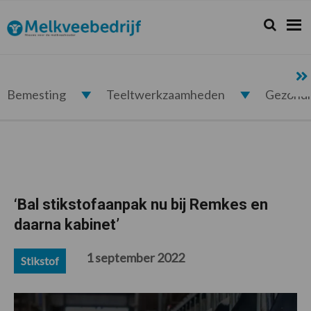
Spring
Door
Spring
Spring
naar
naar
naar
naar
Zoeken...
Zoek
Melkveebedrijf.nl
de
de
de
de
hoofdnavigatie
hoofd
eerste
voettekst
inhoud
sidebar
Bemesting
Teeltwerkzaamheden
Gezond
‘Bal stikstofaanpak nu bij Remkes en
daarna kabinet’
1 september 2022
Stikstof