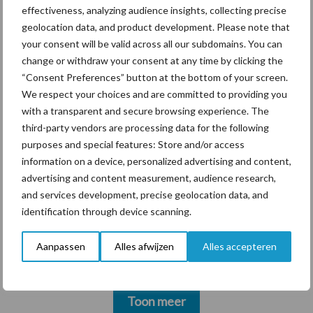
krimpende Nederlandse
effectiveness, analyzing audience insights, collecting precise
markt
geolocation data, and product development. Please note that
your consent will be valid across all our subdomains. You can
change or withdraw your consent at any time by clicking the
“Consent Preferences” button at the bottom of your screen.
Themapagina's
We respect your choices and are committed to providing you
with a transparent and secure browsing experience. The
third-party vendors are processing data for the following
Diergezondheid
Bemesting
Fokkerij
Melkv
purposes and special features: Store and/or access
information on a device, personalized advertising and content,
advertising and content measurement, audience research,
and services development, precise geolocation data, and
identification through device scanning.
Derogatie
Fosfaatrechten
Aanpassen
Alles afwijzen
Alles accepteren
Toon meer