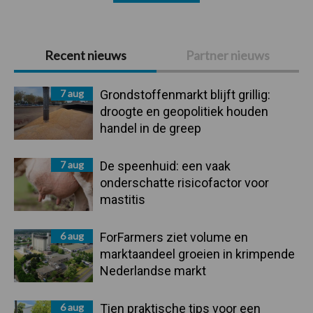
Primaire
Recent nieuws
Partner nieuws
Sidebar
7 aug
Grondstoffenmarkt blijft grillig:
droogte en geopolitiek houden
handel in de greep
7 aug
De speenhuid: een vaak
onderschatte risicofactor voor
mastitis
6 aug
ForFarmers ziet volume en
marktaandeel groeien in krimpende
Nederlandse markt
6 aug
Tien praktische tips voor een