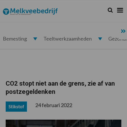
Spring
Door
Spring
Spring
naar
naar
naar
naar
Zoeken...
Zoek
Melkveebedrijf.nl
de
de
de
de
hoofdnavigatie
hoofd
eerste
voettekst
inhoud
sidebar
Bemesting
Teeltwerkzaamheden
Gezond
CO2 stopt niet aan de grens, zie af van
postzegeldenken
24 februari 2022
Stikstof