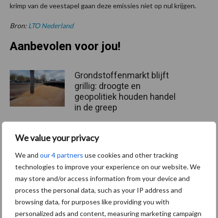
krimp van de veestapel gaan deze emissies niet op nul krijgen.
Bron:
LTO Nederland
Aanbevolen voor jou!
Grondstoffenmarkt blijft
grillig: droogte en
geopolitiek houden handel
in de greep
We value your privacy
De speenhuid: een vaak
onderschatte risicofactor
We and
our 4 partners
use cookies and other tracking
voor mastitis
technologies to improve your experience on our website. We
may store and/or access information from your device and
process the personal data, such as your IP address and
browsing data, for purposes like providing you with
ForFarmers ziet volume en
personalized ads and content, measuring marketing campaign
marktaandeel groeien in