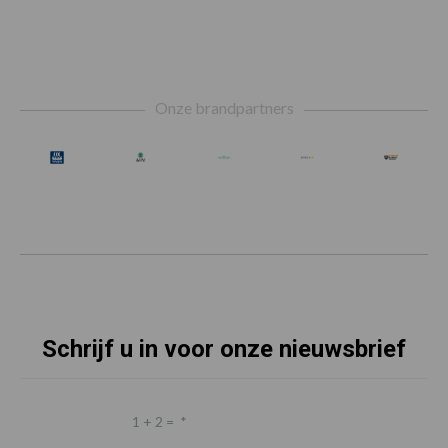
Footer
Onze brandpartners
Schrijf u in voor onze nieuwsbrief
1 + 2 =
*