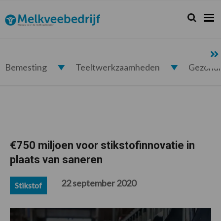
Spring
Door
Spring
Spring
naar
naar
naar
naar
Zoeken...
Zoek
Melkveebedrijf.nl
de
de
de
de
hoofdnavigatie
hoofd
eerste
voettekst
inhoud
sidebar
Bemesting
Teeltwerkzaamheden
Gezond
€750 miljoen voor stikstofinnovatie in
plaats van saneren
22 september 2020
Stikstof