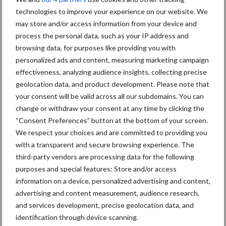
een langere levensduur
technologies to improve your experience on our website. We
may store and/or access information from your device and
process the personal data, such as your IP address and
browsing data, for purposes like providing you with
“Vraag naar praktische
personalized ads and content, measuring marketing campaign
hygieneoplossingen is in
effectiveness, analyzing audience insights, collecting precise
Polen groter dan ooit”
geolocation data, and product development. Please note that
your consent will be valid across all our subdomains. You can
change or withdraw your consent at any time by clicking the
“Consent Preferences” button at the bottom of your screen.
Drie Franse bedrijven over
We respect your choices and are committed to providing you
de grens van 14.000
with a transparent and secure browsing experience. The
kilogram melk
third-party vendors are processing data for the following
purposes and special features: Store and/or access
information on a device, personalized advertising and content,
advertising and content measurement, audience research,
Themapagina's
and services development, precise geolocation data, and
identification through device scanning.