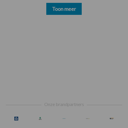
Toon meer
Footer
Onze brandpartners