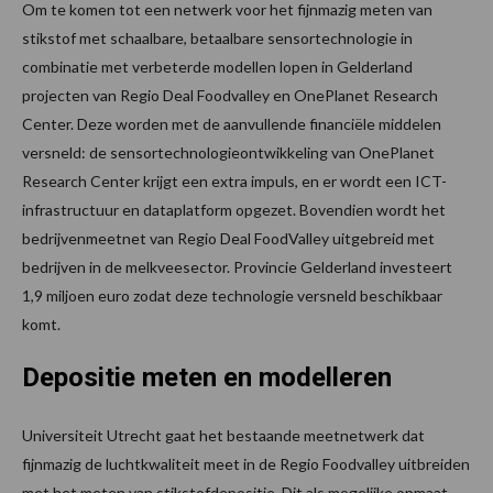
Om te komen tot een netwerk voor het fijnmazig meten van
stikstof met schaalbare, betaalbare sensortechnologie in
combinatie met verbeterde modellen lopen in Gelderland
projecten van Regio Deal Foodvalley en OnePlanet Research
Center. Deze worden met de aanvullende financiële middelen
versneld: de sensortechnologieontwikkeling van OnePlanet
Research Center krijgt een extra impuls, en er wordt een ICT-
infrastructuur en dataplatform opgezet. Bovendien wordt het
bedrijvenmeetnet van Regio Deal FoodValley uitgebreid met
bedrijven in de melkveesector. Provincie Gelderland investeert
1,9 miljoen euro zodat deze technologie versneld beschikbaar
komt.
Depositie meten en modelleren
Universiteit Utrecht gaat het bestaande meetnetwerk dat
fijnmazig de luchtkwaliteit meet in de Regio Foodvalley uitbreiden
met het meten van stikstofdepositie. Dit als mogelijke opmaat