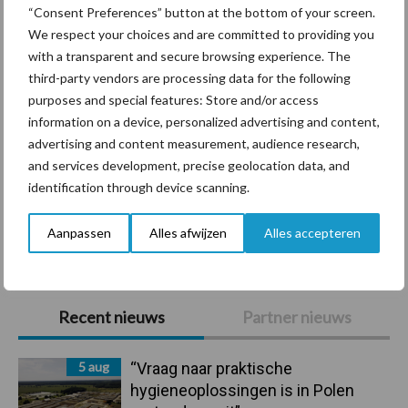
Diergezondheid
Bemesting
Fokkerij
Melkv
“Consent Preferences” button at the bottom of your screen.
We respect your choices and are committed to providing you
with a transparent and secure browsing experience. The
third-party vendors are processing data for the following
purposes and special features: Store and/or access
Derogatie
Fosfaatrechten
information on a device, personalized advertising and content,
advertising and content measurement, audience research,
and services development, precise geolocation data, and
identification through device scanning.
Toon meer
Aanpassen
Alles afwijzen
Alles accepteren
Primaire
Recent nieuws
Partner nieuws
Sidebar
5 aug
“Vraag naar praktische
hygieneoplossingen is in Polen