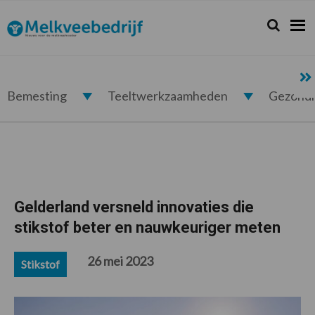
Spring
Door
Spring
Spring
naar
naar
naar
naar
Zoeken...
Zoek
Melkveebedrijf.nl
de
de
de
de
hoofdnavigatie
hoofd
eerste
voettekst
inhoud
sidebar
Bemesting
Teeltwerkzaamheden
Gezond
Gelderland versneld innovaties die
stikstof beter en nauwkeuriger meten
26 mei 2023
Stikstof