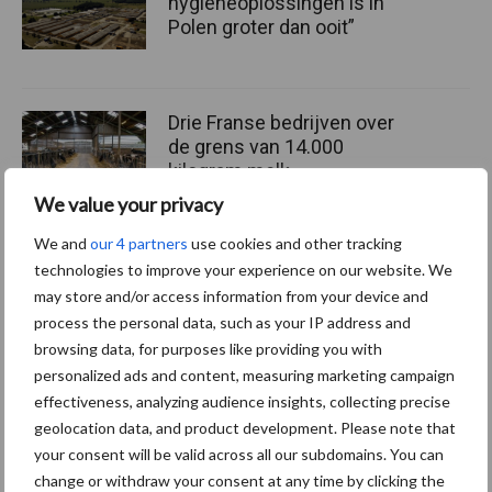
hygieneoplossingen is in
Polen groter dan ooit”
Drie Franse bedrijven over
de grens van 14.000
kilogram melk
We value your privacy
We and
our 4 partners
use cookies and other tracking
Pöttinger introduceert
technologies to improve your experience on our website. We
compacte dubbelrotor-
may store and/or access information from your device and
zwadhark in de hef
process the personal data, such as your IP address and
browsing data, for purposes like providing you with
personalized ads and content, measuring marketing campaign
effectiveness, analyzing audience insights, collecting precise
geolocation data, and product development. Please note that
Themapagina's
your consent will be valid across all our subdomains. You can
change or withdraw your consent at any time by clicking the