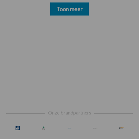
Toon meer
Footer
Onze brandpartners