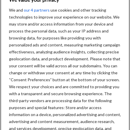
Grondstoffenmarkt blijft
We and
our 4 partners
use cookies and other tracking
grillig: droogte en
technologies to improve your experience on our website. We
geopolitiek houden handel
may store and/or access information from your device and
in de greep
process the personal data, such as your IP address and
browsing data, for purposes like providing you with
personalized ads and content, measuring marketing campaign
De speenhuid: een vaak
effectiveness, analyzing audience insights, collecting precise
onderschatte risicofactor
geolocation data, and product development. Please note that
voor mastitis
your consent will be valid across all our subdomains. You can
change or withdraw your consent at any time by clicking the
“Consent Preferences” button at the bottom of your screen.
We respect your choices and are committed to providing you
ForFarmers ziet volume en
marktaandeel groeien in
with a transparent and secure browsing experience. The
krimpende Nederlandse
third-party vendors are processing data for the following
markt
purposes and special features: Store and/or access
information on a device, personalized advertising and content,
advertising and content measurement, audience research,
and services development, precise geolocation data, and