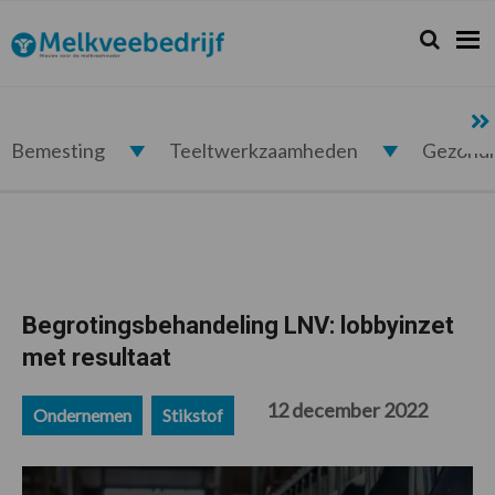
Spring
Door
Spring
Spring
naar
naar
naar
naar
Zoeken...
Zoek
Melkveebedrijf.nl
de
de
de
de
hoofdnavigatie
hoofd
eerste
voettekst
inhoud
sidebar
Bemesting
Teeltwerkzaamheden
Gezond
Begrotingsbehandeling LNV: lobbyinzet
met resultaat
12 december 2022
Ondernemen
Stikstof