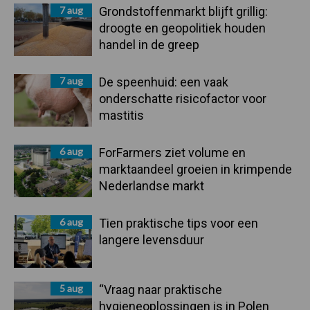
7 aug
Grondstoffenmarkt blijft grillig:
droogte en geopolitiek houden
handel in de greep
7 aug
De speenhuid: een vaak
onderschatte risicofactor voor
mastitis
6 aug
ForFarmers ziet volume en
marktaandeel groeien in krimpende
Nederlandse markt
6 aug
Tien praktische tips voor een
langere levensduur
5 aug
“Vraag naar praktische
hygieneoplossingen is in Polen