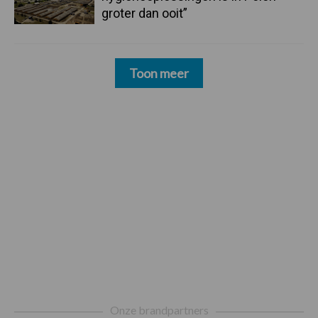
groter dan ooit”
Toon meer
Footer
Onze brandpartners