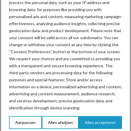
process the personal data, such as your IP address and
een langere levensduur
browsing data, for purposes like providing you with
personalized ads and content, measuring marketing campaign
effectiveness, analyzing audience insights, collecting precise
geolocation data, and product development. Please note that
“Vraag naar praktische
your consent will be valid across all our subdomains. You can
hygieneoplossingen is in
change or withdraw your consent at any time by clicking the
Polen groter dan ooit”
“Consent Preferences” button at the bottom of your screen.
We respect your choices and are committed to providing you
with a transparent and secure browsing experience. The
third-party vendors are processing data for the following
Themapagina's
purposes and special features: Store and/or access
information on a device, personalized advertising and content,
advertising and content measurement, audience research,
Diergezondheid
Bemesting
Fokkerij
Melkv
and services development, precise geolocation data, and
identification through device scanning.
Aanpassen
Alles afwijzen
Alles accepteren