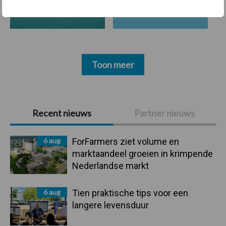
Derogatie
Fosfaatrechten
Toon meer
Primaire
Recent nieuws
Partner nieuws
Sidebar
6 aug
ForFarmers ziet volume en
marktaandeel groeien in krimpende
Nederlandse markt
6 aug
Tien praktische tips voor een
langere levensduur