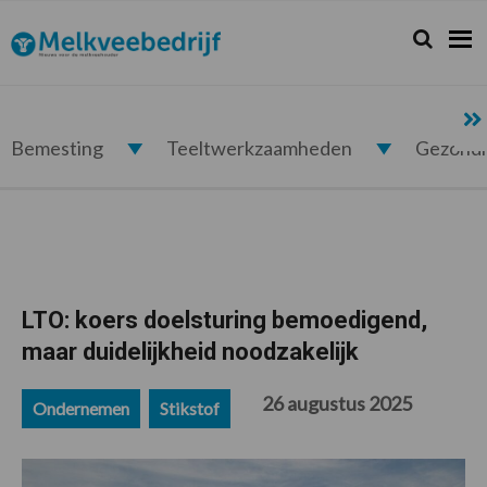
Spring
Door
Spring
Spring
naar
naar
naar
naar
Zoeken...
Zoek
Melkveebedrijf.nl
de
de
de
de
hoofdnavigatie
hoofd
eerste
voettekst
inhoud
sidebar
Bemesting
Teeltwerkzaamheden
Gezond
LTO: koers doelsturing bemoedigend,
maar duidelijkheid noodzakelijk
26 augustus 2025
Ondernemen
Stikstof