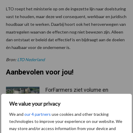
LTO roept het ministerie op om de ingezette lijn naar doelsturing
vast te houden, maar deze wel consequent, werkbaar en juridisch
houdbaar uit te werken. Daarbij hoort ook het heroverwegen van
maatregelen waarvan de effecten nog niet bewezen zijn. Alleen
dan ontstaat er beleid dat effectief is en bijdraagt aan de doelen
én haalbaar voor de ondernemer is.
Bron:
LTO Nederland
Aanbevolen voor jou!
ForFarmers ziet volume en
marktaandeel groeien in
krimpende Nederlandse
We value your privacy
markt
We and
our 4 partners
use cookies and other tracking
technologies to improve your experience on our website. We
may store and/or access information from your device and
Tien praktische tips voor