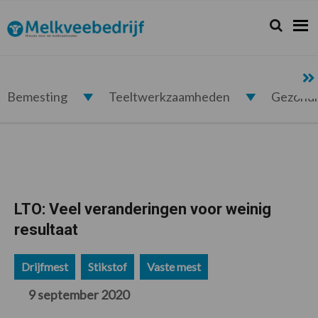
Spring
Door
Spring
Spring
naar
naar
naar
naar
Zoeken...
Zoek
Melkveebedrijf.nl
de
de
de
de
hoofdnavigatie
hoofd
eerste
voettekst
inhoud
sidebar
Bemesting
Teeltwerkzaamheden
Gezond
LTO: Veel veranderingen voor weinig
resultaat
Drijfmest
Stikstof
Vaste mest
9 september 2020