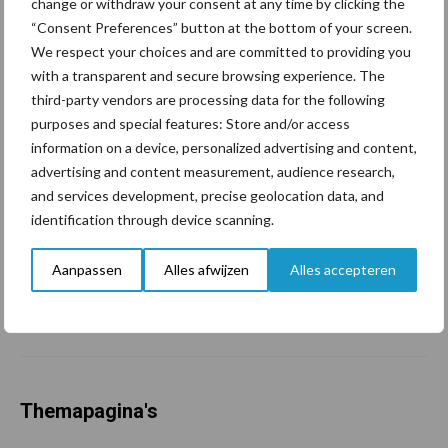
change or withdraw your consent at any time by clicking the
grillig: droogte en
“Consent Preferences” button at the bottom of your screen.
geopolitiek houden handel
We respect your choices and are committed to providing you
in de greep
with a transparent and secure browsing experience. The
third-party vendors are processing data for the following
De speenhuid: een vaak
purposes and special features: Store and/or access
onderschatte risicofactor
information on a device, personalized advertising and content,
voor mastitis
advertising and content measurement, audience research,
and services development, precise geolocation data, and
identification through device scanning.
ForFarmers ziet volume en
Aanpassen
Alles afwijzen
Alles accepteren
marktaandeel groeien in
krimpende Nederlandse
markt
Themapagina's