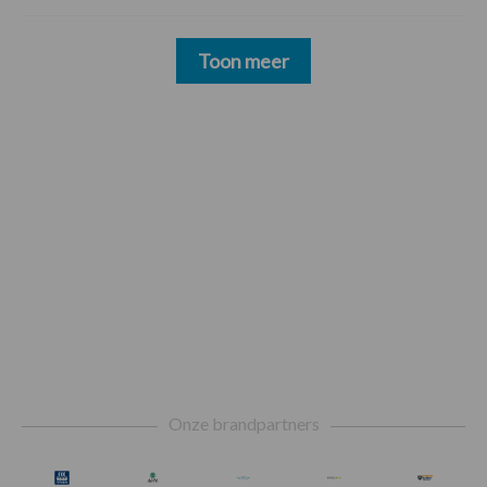
Toon meer
Footer
Onze brandpartners