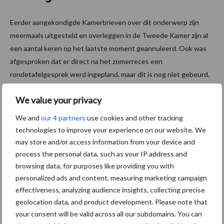
Eerder aangekondigde Kamerbrieven over dit onderwerp zijn
meermaals uitgesteld en overleggen in de Tweede Kamer zijn al
een aantal keren op het laatste moment geannuleerd. Ook was
afgesproken dat er direct na het zomerreces een
rondetafelgesprek werd ingepland, maar dit is nog niet gebeurd.
Tot zorg van LTO Nederland. Boeren en tuinders hebben lang
We value your privacy
gewacht op deze contouren.
We and
our 4 partners
use cookies and other tracking
LTO Nederland bespreekt de inbreng vanuit de sector regelmatig
technologies to improve your experience on our website. We
met Kamerleden. In de aanloop naar het debat over deze brief
may store and/or access information from your device and
gaan we dat gesprek weer aan.
process the personal data, such as your IP address and
browsing data, for purposes like providing you with
Bron:
LTO Nederland
personalized ads and content, measuring marketing campaign
Aanbevolen voor jou!
effectiveness, analyzing audience insights, collecting precise
geolocation data, and product development. Please note that
your consent will be valid across all our subdomains. You can
Grondstoffenmarkt blijft