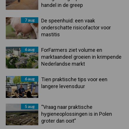
handel in de greep
7 aug
De speenhuid: een vaak
onderschatte risicofactor voor
mastitis
6 aug
ForFarmers ziet volume en
marktaandeel groeien in krimpende
Nederlandse markt
6 aug
Tien praktische tips voor een
langere levensduur
5 aug
“Vraag naar praktische
hygieneoplossingen is in Polen
groter dan ooit”