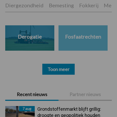
Diergezondheid
Bemesting
Fokkerij
Melkv
Derogatie
Fosfaatrechten
Toon meer
Primaire
Recent nieuws
Partner nieuws
Sidebar
7 aug
Grondstoffenmarkt blijft grillig:
droogte en geopolitiek houden