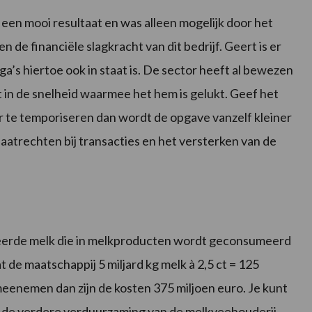
 een mooi resultaat en was alleen mogelijk door het
 de financiële slagkracht van dit bedrijf. Geert is er
ga’s hiertoe ook in staat is. De sector heeft al bewezen
t in de snelheid waarmee het hem is gelukt. Geef het
oor te temporiseren dan wordt de opgave vanzelf kleiner
faatrechten bij transacties en het versterken van de
eerde melk die in melkproducten wordt geconsumeerd
t de maatschappij 5 miljard kg melk à 2,5 ct = 125
meenemen dan zijn de kosten 375 miljoen euro. Je kunt
n de verdere verduurzaming van de melkveehouderij