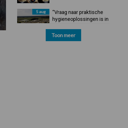
5 aug
“Vraag naar praktische
hygieneoplossingen is in
Polen groter dan ooit”
Toon meer