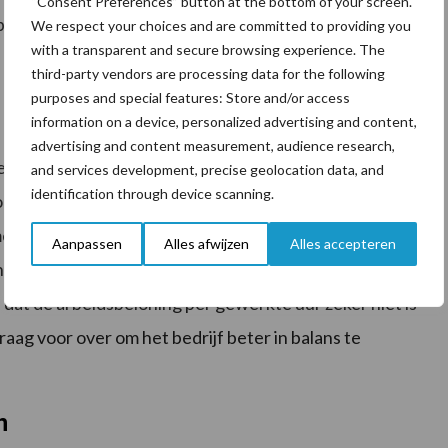
“Consent Preferences” button at the bottom of your screen.
elangrijk is voor de overheid, lastig in een vorm te
We respect your choices and are committed to providing you
with a transparent and secure browsing experience. The
third-party vendors are processing data for the following
purposes and special features: Store and/or access
information on a device, personalized advertising and content,
advertising and content measurement, audience research,
rt en Dineke veel tijd in het bedrijf. De uitvoering
and services development, precise geolocation data, and
identification through device scanning.
oor meer werk. Zo beschikt Stevens over meer grond
 met het optimaliseren van de beweiding om zo meer
Aanpassen
Alles afwijzen
Alles accepteren
eningsinstallatie aangeschaft dat ook extra werk
dat de arbeidsbeloning per gewerkte uur zeker niet is
aag voor over om het bedrijf beter in balans te
n