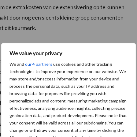
om de extra kosten van de extensivering op te kunnen
aakt door nog een slechts kleine groep consumenten
t dit keurmerk.
We value your privacy
acht voor bedrijfsoptimalisatie. Aan de hand van de
We and
our 4 partners
use cookies and other tracking
timalisatie aangepakt. Het uitgangspunt hierbij is:
technologies to improve your experience on our website. We
may store and/or access information from your device and
bedrijfseconomisch optimum? Zo is het RE rantsoen
process the personal data, such as your IP address and
xtensivering is hierdoor het ammoniak per hectare van
browsing data, for purposes like providing you with
personalized ads and content, measuring marketing campaign
van bijna 20%. Ruwweg 15% veroorzaakt door de
effectiveness, analyzing audience insights, collecting precise
ntsoenaanpassingen. De stalemissie komt in het
geolocation data, and product development. Please note that
your consent will be valid across all our subdomains. You can
lfs uit om 10 kg NH3 per dierplaats, daar waar de
change or withdraw your consent at any time by clicking the
vertuigd dat je met management je ammoniakuitstoot