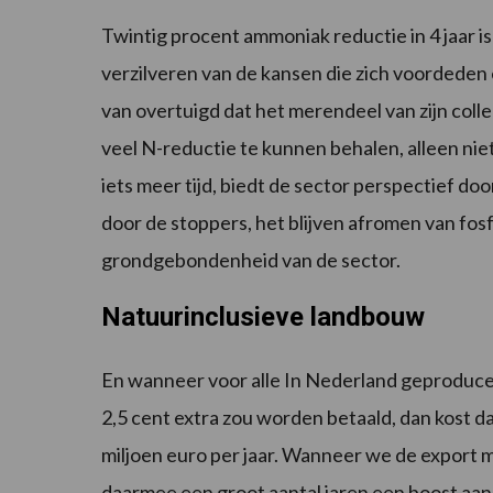
Twintig procent ammoniak reductie in 4 jaar is
verzilveren van de kansen die zich voordeden en
van overtuigd dat het merendeel van zijn colle
veel N-reductie te kunnen behalen, alleen nie
iets meer tijd, biedt de sector perspectief d
door de stoppers, het blijven afromen van fos
grondgebondenheid van de sector.
Natuurinclusieve landbouw
En wanneer voor alle In Nederland geproduc
2,5 cent extra zou worden betaald, dan kost da
miljoen euro per jaar. Wanneer we de export 
daarmee een groot aantal jaren een boost aa