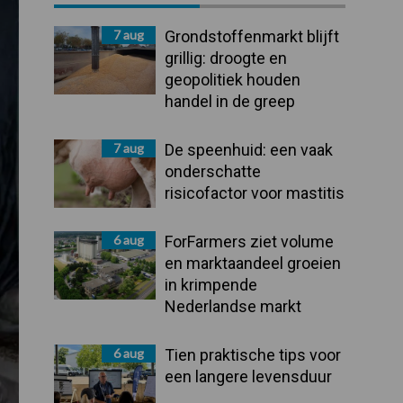
Sidebar
7 aug
Grondstoffenmarkt blijft
grillig: droogte en
geopolitiek houden
handel in de greep
7 aug
De speenhuid: een vaak
onderschatte
risicofactor voor mastitis
6 aug
ForFarmers ziet volume
en marktaandeel groeien
in krimpende
Nederlandse markt
6 aug
Tien praktische tips voor
een langere levensduur