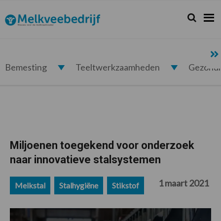
Spring
Door
Spring
Spring
naar
naar
naar
naar
Zoeken...
Zoek
Melkveebedrijf.nl
de
de
de
de
hoofdnavigatie
hoofd
eerste
voettekst
inhoud
sidebar
Bemesting
Teeltwerkzaamheden
Gezond
Miljoenen toegekend voor onderzoek
naar innovatieve stalsystemen
1 maart 2021
Melkstal
Stalhygiëne
Stikstof