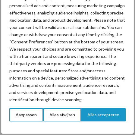
personalized ads and content, measuring marketing campaign
ForFarmers ziet volume en
effectiveness, analyzing audience insights, collecting precise
marktaandeel groeien in
geolocation data, and product development. Please note that
krimpende Nederlandse
your consent will be valid across all our subdomains. You can
markt
change or withdraw your consent at any time by clicking the
“Consent Preferences” button at the bottom of your screen.
We respect your choices and are committed to providing you
Themapagina's
with a transparent and secure browsing experience. The
third-party vendors are processing data for the following
purposes and special features: Store and/or access
Diergezondheid
Bemesting
Fokkerij
Melkv
information on a device, personalized advertising and content,
advertising and content measurement, audience research,
and services development, precise geolocation data, and
identification through device scanning.
Derogatie
Fosfaatrechten
Aanpassen
Alles afwijzen
Alles accepteren