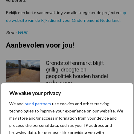
verbeterd.
Bekijk een korte samenvatting van alle toegekende projecten
op
de website van de Rijksdienst voor Ondernemend Nederland.
Bron:
WUR
Aanbevolen voor jou!
Grondstoffenmarkt blijft
grillig: droogte en
geopolitiek houden handel
in de greep
We value your privacy
De speenhuid: een vaak
We and
our 4 partners
use cookies and other tracking
onderschatte risicofactor
technologies to improve your experience on our website. We
voor mastitis
may store and/or access information from your device and
process the personal data, such as your IP address and
browsing data, for purposes like providing you with