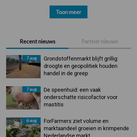
Toon meer
Primaire
Recent nieuws
Partner nieuws
Sidebar
7 aug
Grondstoffenmarkt blijft grillig:
droogte en geopolitiek houden
handel in de greep
7 aug
De speenhuid: een vaak
onderschatte risicofactor voor
mastitis
6 aug
ForFarmers ziet volume en
marktaandeel groeien in krimpende
Nederlandse markt