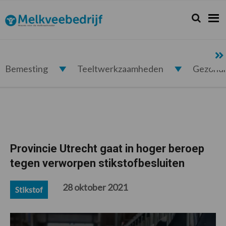
Spring
Door
Spring
Spring
naar
naar
naar
naar
Zoeken...
Zoek
Melkveebedrijf.nl
de
de
de
de
hoofdnavigatie
hoofd
eerste
voettekst
inhoud
sidebar
Bemesting
Teeltwerkzaamheden
Gezond
Provincie Utrecht gaat in hoger beroep
tegen verworpen stikstofbesluiten
28 oktober 2021
Stikstof