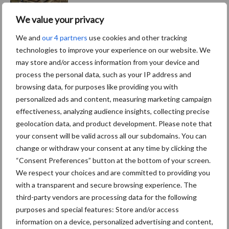
We value your privacy
We and
our 4 partners
use cookies and other tracking
technologies to improve your experience on our website. We
Themapagina's
may store and/or access information from your device and
process the personal data, such as your IP address and
Diergezondheid
Bemesting
Fokkerij
Melkv
browsing data, for purposes like providing you with
personalized ads and content, measuring marketing campaign
effectiveness, analyzing audience insights, collecting precise
geolocation data, and product development. Please note that
your consent will be valid across all our subdomains. You can
Derogatie
Fosfaatrechten
change or withdraw your consent at any time by clicking the
“Consent Preferences” button at the bottom of your screen.
We respect your choices and are committed to providing you
with a transparent and secure browsing experience. The
third-party vendors are processing data for the following
Toon meer
purposes and special features: Store and/or access
information on a device, personalized advertising and content,