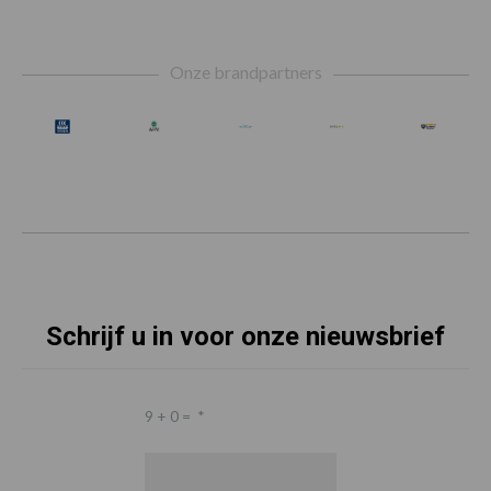
Footer
Onze brandpartners
Schrijf u in voor onze nieuwsbrief
9 + 0 =
*