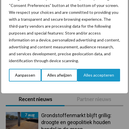
Diergezondheid
Bemesting
Fokkerij
Melkv
“Consent Preferences” button at the bottom of your screen.
We respect your choices and are committed to providing you
with a transparent and secure browsing experience. The
third-party vendors are processing data for the following
purposes and special features: Store and/or access
Derogatie
Fosfaatrechten
information on a device, personalized advertising and content,
advertising and content measurement, audience research,
and services development, precise geolocation data, and
identification through device scanning.
Toon meer
Aanpassen
Alles afwijzen
Alles accepteren
Primaire
Recent nieuws
Partner nieuws
Sidebar
7 aug
Grondstoffenmarkt blijft grillig:
droogte en geopolitiek houden