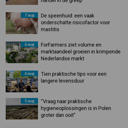
handel in de greep
7 aug
De speenhuid: een vaak
onderschatte risicofactor voor
mastitis
6 aug
ForFarmers ziet volume en
marktaandeel groeien in krimpende
Nederlandse markt
6 aug
Tien praktische tips voor een
langere levensduur
5 aug
“Vraag naar praktische
hygieneoplossingen is in Polen
groter dan ooit”