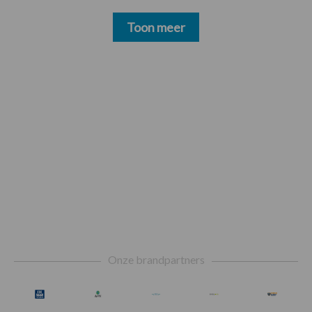
Toon meer
Footer
Onze brandpartners