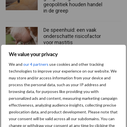
geopolitiek houden handel
in de greep
De speenhuid: een vaak
onderschatte risicofactor
voor mastitis
We value your privacy
We and
our 4 partners
use cookies and other tracking
ForFarmers ziet volume en
technologies to improve your experience on our website. We
marktaandeel groeien in
may store and/or access information from your device and
krimpende Nederlandse
process the personal data, such as your IP address and
markt
browsing data, for purposes like providing you with
personalized ads and content, measuring marketing campaign
effectiveness, analyzing audience insights, collecting precise
Themapagina's
geolocation data, and product development. Please note that
your consent will be valid across all our subdomains. You can
change or withdraw your consent at any time by clicking the