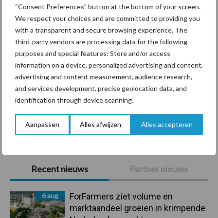
Diergezondheid
Bemesting
Fokkerij
Melkv
“Consent Preferences” button at the bottom of your screen.
We respect your choices and are committed to providing you
with a transparent and secure browsing experience. The
third-party vendors are processing data for the following
purposes and special features: Store and/or access
Derogatie
Fosfaatrechten
information on a device, personalized advertising and content,
advertising and content measurement, audience research,
and services development, precise geolocation data, and
identification through device scanning.
Toon meer
Aanpassen
Alles afwijzen
Alles accepteren
Primaire
Recent nieuws
Partner nieuws
Sidebar
6 aug
ForFarmers ziet volume en
marktaandeel groeien in krimpende