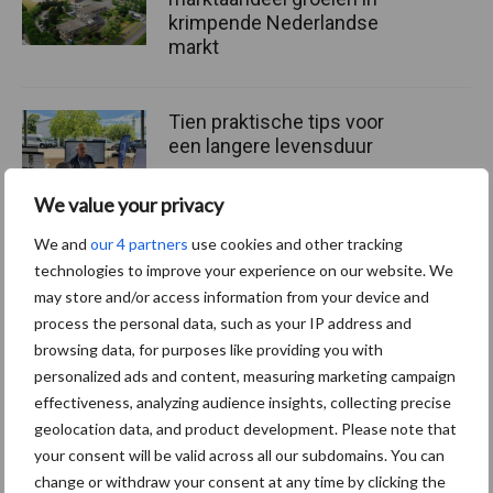
krimpende Nederlandse
markt
Tien praktische tips voor
een langere levensduur
We value your privacy
We and
our 4 partners
use cookies and other tracking
“Vraag naar praktische
technologies to improve your experience on our website. We
hygieneoplossingen is in
may store and/or access information from your device and
Polen groter dan ooit”
process the personal data, such as your IP address and
browsing data, for purposes like providing you with
personalized ads and content, measuring marketing campaign
effectiveness, analyzing audience insights, collecting precise
geolocation data, and product development. Please note that
Themapagina's
your consent will be valid across all our subdomains. You can
change or withdraw your consent at any time by clicking the