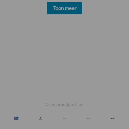
Toon meer
Footer
Onze brandpartners