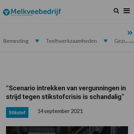
Spring
Door
Spring
Spring
naar
naar
naar
naar
Zoeken...
Zoek
Melkveebedrijf.nl
de
de
de
de
hoofdnavigatie
hoofd
eerste
voettekst
inhoud
sidebar
Bemesting
Teeltwerkzaamheden
Gezond
“Scenario intrekken van vergunningen in
strijd tegen stikstofcrisis is schandalig”
14 september 2021
Stikstof