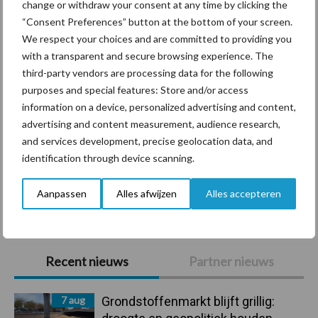
change or withdraw your consent at any time by clicking the
Diergezondheid
Bemesting
Fokkerij
Melkv
“Consent Preferences” button at the bottom of your screen.
We respect your choices and are committed to providing you
with a transparent and secure browsing experience. The
third-party vendors are processing data for the following
purposes and special features: Store and/or access
Derogatie
Fosfaatrechten
information on a device, personalized advertising and content,
advertising and content measurement, audience research,
and services development, precise geolocation data, and
identification through device scanning.
Toon meer
Aanpassen
Alles afwijzen
Alles accepteren
Primaire
Recent nieuws
Partner nieuws
Sidebar
7 aug
Grondstoffenmarkt blijft grillig: