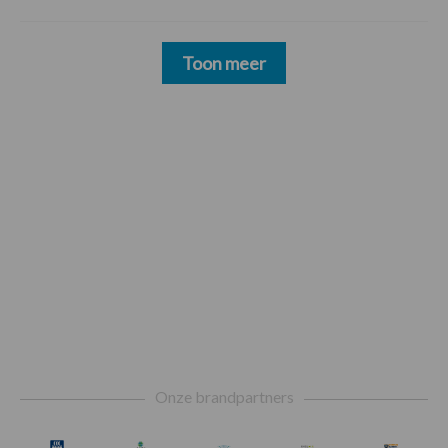
Toon meer
Footer
Onze brandpartners