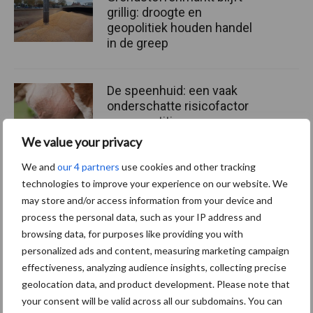
grillig: droogte en
geopolitiek houden handel
in de greep
De speenhuid: een vaak
onderschatte risicofactor
voor mastitis
We value your privacy
We and
our 4 partners
use cookies and other tracking
ForFarmers ziet volume en
technologies to improve your experience on our website. We
marktaandeel groeien in
may store and/or access information from your device and
krimpende Nederlandse
process the personal data, such as your IP address and
markt
browsing data, for purposes like providing you with
personalized ads and content, measuring marketing campaign
effectiveness, analyzing audience insights, collecting precise
geolocation data, and product development. Please note that
Themapagina's
your consent will be valid across all our subdomains. You can