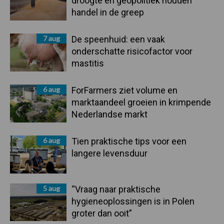
droogte en geopolitiek houden
handel in de greep
7 aug
De speenhuid: een vaak
onderschatte risicofactor voor
mastitis
6 aug
ForFarmers ziet volume en
marktaandeel groeien in krimpende
Nederlandse markt
6 aug
Tien praktische tips voor een
langere levensduur
5 aug
“Vraag naar praktische
hygieneoplossingen is in Polen
groter dan ooit”