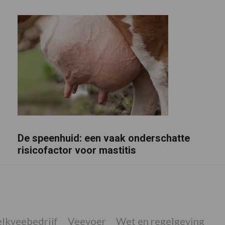
De speenhuid: een vaak onderschatte
risicofactor voor mastitis
lkveebedrijf
Veevoer
Wet en regelgeving