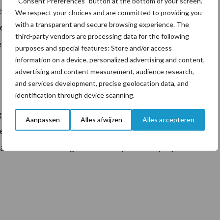
“Consent Preferences” button at the bottom of your screen.
 een verantwoordingsdocument opgesteld van hoe de
We respect your choices and are committed to providing you
with a transparent and secure browsing experience. The
en. En is er een aanvulling gemaakt van de eerdere
third-party vendors are processing data for the following
nelheidsverlaging. Deze documenten zijn opgenomen
purposes and special features: Store and/or access
information on a device, personalized advertising and content,
advertising and content measurement, audience research,
and services development, precise geolocation data, and
identification through device scanning.
ingericht voor de vergunningverlening van woningbouw,
Aanpassen
Alles afwijzen
Alles accepteren
eren van PAS-meldingen. Met vragen over AERIUS
an BIJ12. Voor vragen over uw specifieke project kunt