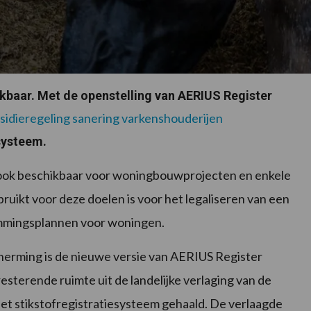
ikbaar. Met de openstelling van AERIUS Register
sidieregeling sanering varkenshouderijen
systeem.
an ook beschikbaar voor woningbouwprojecten en enkele
uikt voor deze doelen is voor het legaliseren van een
mmingsplannen voor woningen.
herming is de nieuwe versie van AERIUS Register
esterende ruimte uit de landelijke verlaging van de
t stikstofregistratiesysteem gehaald. De verlaagde