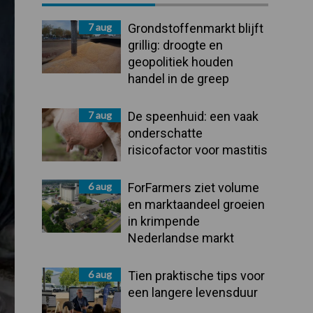
Sidebar
7 aug
Grondstoffenmarkt blijft
grillig: droogte en
geopolitiek houden
handel in de greep
7 aug
De speenhuid: een vaak
onderschatte
risicofactor voor mastitis
6 aug
ForFarmers ziet volume
en marktaandeel groeien
in krimpende
Nederlandse markt
6 aug
Tien praktische tips voor
een langere levensduur