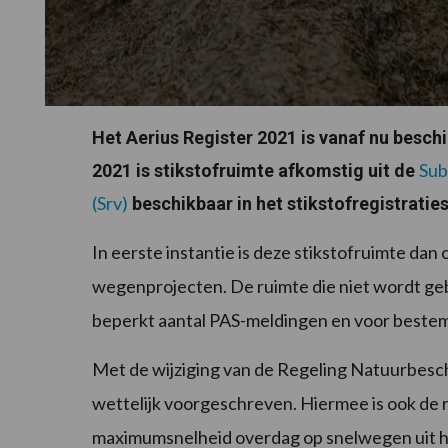
Het Aerius Register 2021 is vanaf nu besch
Sub
2021 is stikstofruimte afkomstig uit de
(Srv)
beschikbaar in het stikstofregistratie
In eerste instantie is deze stikstofruimte d
wegenprojecten. De ruimte die niet wordt gebr
beperkt aantal PAS-meldingen en voor beste
Met de wijziging van de Regeling Natuurbesc
wettelijk voorgeschreven. Hiermee is ook de r
maximumsnelheid overdag op snelwegen uit he