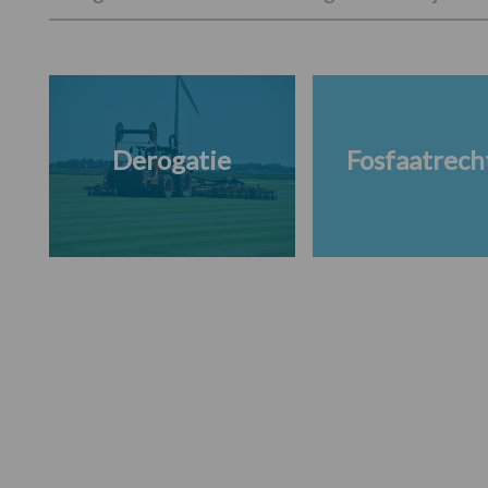
Derogatie
Fosfaatrech
Footer