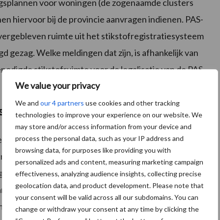
gsplannen voor woningen (de zogenaamde clusters
 hiervoor bij de provincie aanvragen indienen. PAS-
ergebleven ruimte uit het stikstofregistratiesysteem
 gezag. Welke meldingen dat zijn, is afhankelijk van
odigde stikstofruimte voor de legalisatie van de PAS-
We value your privacy
We and
our 4 partners
use cookies and other tracking
stikstofeffecten
technologies to improve your experience on our website. We
may store and/or access information from your device and
process the personal data, such as your IP address and
een onafhankelijke ecologische beoordeling van de
browsing data, for purposes like providing you with
ering varkenshouderijen uitgevoerd. Dit onderzoek
personalized ads and content, measuring marketing campaign
e gevolgen voor de instandhoudingsdoelstellingen van
effectiveness, analyzing audience insights, collecting precise
geolocation data, and product development. Please note that
de bedrijfsactiviteiten. Dit is een belangrijke
your consent will be valid across all our subdomains. You can
mte voor vergunningverlening.
change or withdraw your consent at any time by clicking the