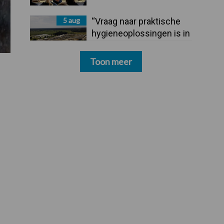
5 aug
“Vraag naar praktische
hygieneoplossingen is in
Polen groter dan ooit”
Toon meer