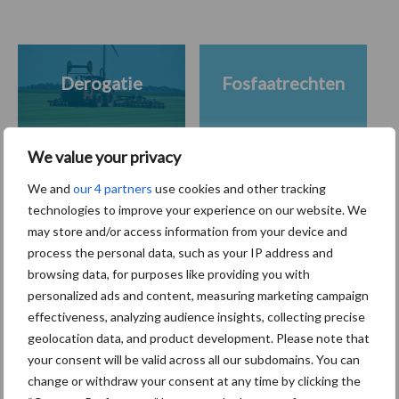
Derogatie
Fosfaatrechten
We value your privacy
We and
our 4 partners
use cookies and other tracking
Toon meer
technologies to improve your experience on our website. We
may store and/or access information from your device and
process the personal data, such as your IP address and
Primaire
browsing data, for purposes like providing you with
Recent nieuws
Partner nieuws
personalized ads and content, measuring marketing campaign
Sidebar
effectiveness, analyzing audience insights, collecting precise
7 aug
Grondstoffenmarkt blijft grillig:
geolocation data, and product development. Please note that
droogte en geopolitiek houden
your consent will be valid across all our subdomains. You can
handel in de greep
change or withdraw your consent at any time by clicking the