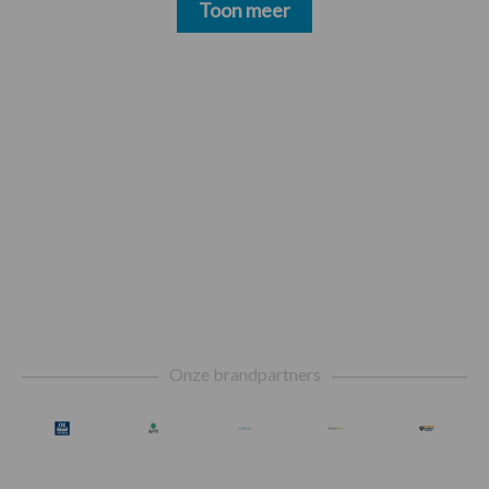
Toon meer
Footer
Onze brandpartners