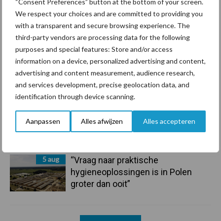
“Consent Preferences” button at the bottom of your screen.
7 aug
De speenhuid: een vaak
We respect your choices and are committed to providing you
onderschatte risicofactor voor
with a transparent and secure browsing experience. The
mastitis
third-party vendors are processing data for the following
purposes and special features: Store and/or access
information on a device, personalized advertising and content,
6 aug
ForFarmers ziet volume en
advertising and content measurement, audience research,
marktaandeel groeien in krimpende
and services development, precise geolocation data, and
Nederlandse markt
identification through device scanning.
6 aug
Tien praktische tips voor een
Aanpassen
Alles afwijzen
Alles accepteren
langere levensduur
5 aug
“Vraag naar praktische
hygieneoplossingen is in Polen
groter dan ooit”