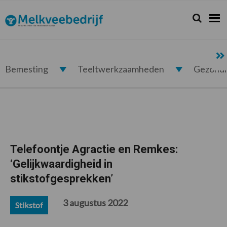
Spring
Door
Spring
Spring
naar
naar
naar
naar
Zoeken...
Zoek
Melkveebedrijf.nl
de
de
de
de
hoofdnavigatie
hoofd
eerste
voettekst
inhoud
sidebar
Bemesting
Teeltwerkzaamheden
Gezond
Telefoontje Agractie en Remkes:
‘Gelijkwaardigheid in
stikstofgesprekken’
3 augustus 2022
Stikstof