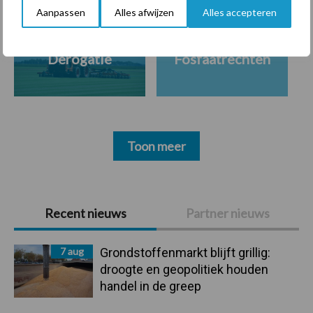
Aanpassen
Alles afwijzen
Alles accepteren
Derogatie
Fosfaatrechten
Toon meer
Primaire
Recent nieuws
Partner nieuws
Sidebar
7 aug
Grondstoffenmarkt blijft grillig:
droogte en geopolitiek houden
handel in de greep