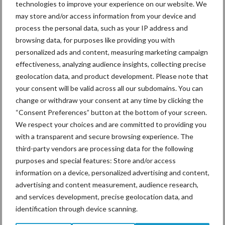
technologies to improve your experience on our website. We
may store and/or access information from your device and
process the personal data, such as your IP address and
De speenhuid: een vaak
browsing data, for purposes like providing you with
onderschatte risicofactor
personalized ads and content, measuring marketing campaign
voor mastitis
effectiveness, analyzing audience insights, collecting precise
geolocation data, and product development. Please note that
your consent will be valid across all our subdomains. You can
ForFarmers ziet volume en
change or withdraw your consent at any time by clicking the
marktaandeel groeien in
“Consent Preferences” button at the bottom of your screen.
krimpende Nederlandse
We respect your choices and are committed to providing you
markt
with a transparent and secure browsing experience. The
third-party vendors are processing data for the following
purposes and special features: Store and/or access
information on a device, personalized advertising and content,
Themapagina's
advertising and content measurement, audience research,
and services development, precise geolocation data, and
Diergezondheid
Bemesting
Fokkerij
Melkv
identification through device scanning.