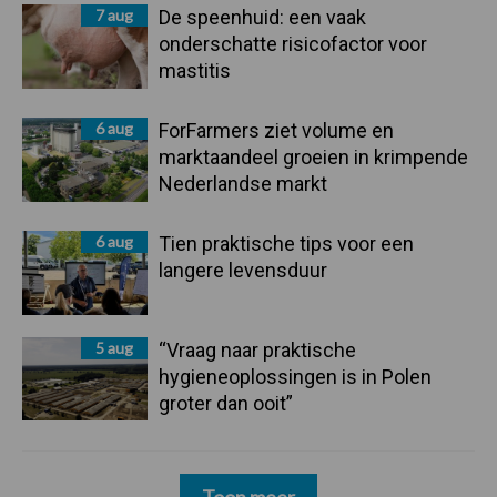
7 aug
De speenhuid: een vaak
onderschatte risicofactor voor
mastitis
6 aug
ForFarmers ziet volume en
marktaandeel groeien in krimpende
Nederlandse markt
6 aug
Tien praktische tips voor een
langere levensduur
5 aug
“Vraag naar praktische
hygieneoplossingen is in Polen
groter dan ooit”
Toon meer