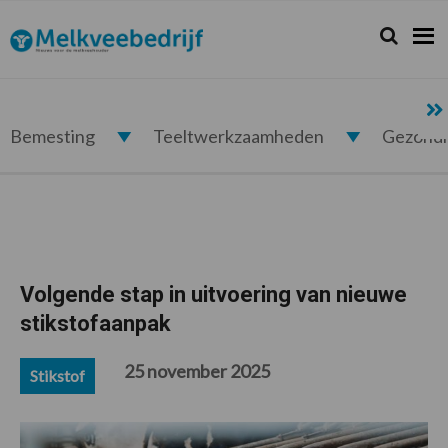
Spring
Door
Spring
Spring
naar
naar
naar
naar
Zoeken...
Zoek
Melkveebedrijf.nl
de
de
de
de
hoofdnavigatie
hoofd
eerste
voettekst
inhoud
sidebar
Bemesting
Teeltwerkzaamheden
Gezond
Volgende stap in uitvoering van nieuwe
stikstofaanpak
25 november 2025
Stikstof