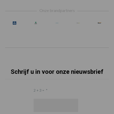
Footer
Onze brandpartners
Schrijf u in voor onze nieuwsbrief
2 + 3 =
*