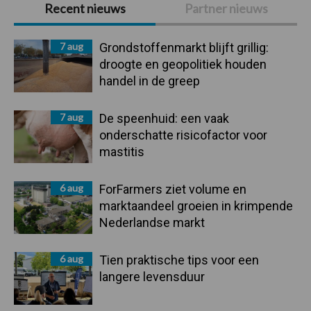
Primaire
Recent nieuws
Partner nieuws
Sidebar
7 aug
Grondstoffenmarkt blijft grillig:
droogte en geopolitiek houden
handel in de greep
7 aug
De speenhuid: een vaak
onderschatte risicofactor voor
mastitis
6 aug
ForFarmers ziet volume en
marktaandeel groeien in krimpende
Nederlandse markt
6 aug
Tien praktische tips voor een
langere levensduur