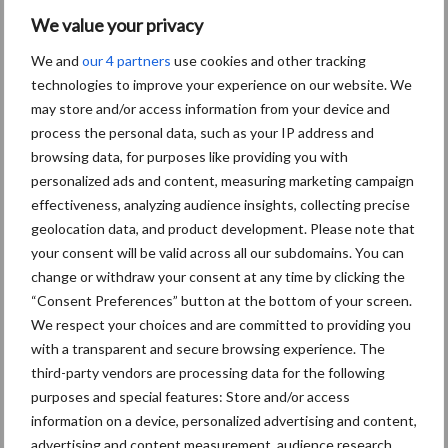
We value your privacy
Aanbevolen voor jou!
We and
our 4 partners
use cookies and other tracking
technologies to improve your experience on our website. We
Grondstoffenmarkt blijft
grillig: droogte en
may store and/or access information from your device and
geopolitiek houden handel
process the personal data, such as your IP address and
in de greep
browsing data, for purposes like providing you with
personalized ads and content, measuring marketing campaign
effectiveness, analyzing audience insights, collecting precise
De speenhuid: een vaak
geolocation data, and product development. Please note that
onderschatte risicofactor
your consent will be valid across all our subdomains. You can
voor mastitis
change or withdraw your consent at any time by clicking the
“Consent Preferences” button at the bottom of your screen.
We respect your choices and are committed to providing you
with a transparent and secure browsing experience. The
ForFarmers ziet volume en
third-party vendors are processing data for the following
marktaandeel groeien in
krimpende Nederlandse
purposes and special features: Store and/or access
markt
information on a device, personalized advertising and content,
advertising and content measurement, audience research,