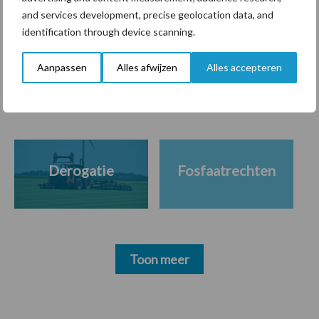
and services development, precise geolocation data, and
identification through device scanning.
Themapagina's
Aanpassen
Alles afwijzen
Alles accepteren
Diergezondheid
Bemesting
Fokkerij
Melkv
Derogatie
Fosfaatrechten
Toon meer