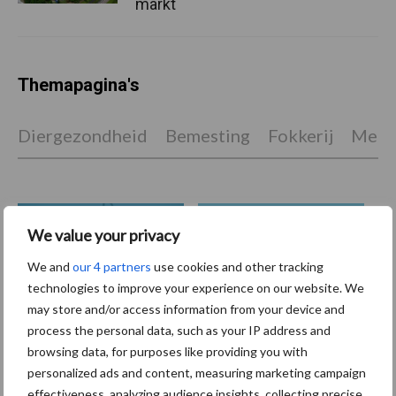
markt
Themapagina's
Diergezondheid
Bemesting
Fokkerij
Melkv
We value your privacy
Derogatie
Fosfaatrechten
We and
our 4 partners
use cookies and other tracking
technologies to improve your experience on our website. We
may store and/or access information from your device and
process the personal data, such as your IP address and
Toon meer
browsing data, for purposes like providing you with
personalized ads and content, measuring marketing campaign
effectiveness, analyzing audience insights, collecting precise