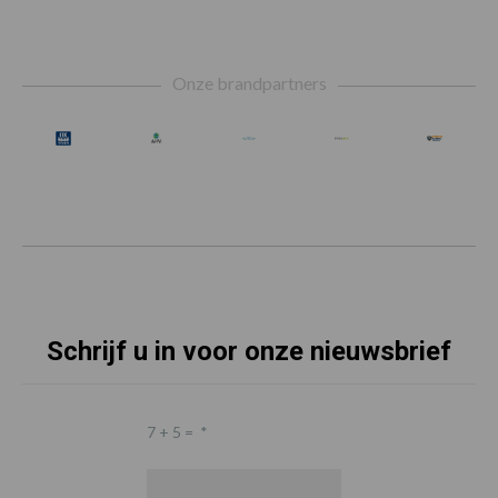
Footer
Onze brandpartners
Schrijf u in voor onze nieuwsbrief
7 + 5 =
*