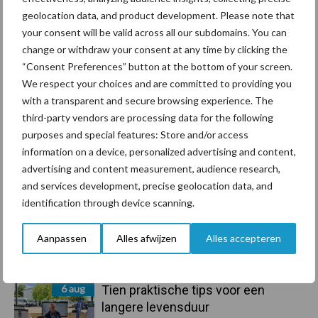
geolocation data, and product development. Please note that
Primaire
Recent nieuws
Partner nieuws
your consent will be valid across all our subdomains. You can
Sidebar
change or withdraw your consent at any time by clicking the
“Consent Preferences” button at the bottom of your screen.
7 aug
Grondstoffenmarkt blijft grillig:
We respect your choices and are committed to providing you
droogte en geopolitiek houden
with a transparent and secure browsing experience. The
handel in de greep
third-party vendors are processing data for the following
purposes and special features: Store and/or access
7 aug
De speenhuid: een vaak
information on a device, personalized advertising and content,
onderschatte risicofactor voor
advertising and content measurement, audience research,
mastitis
and services development, precise geolocation data, and
identification through device scanning.
6 aug
ForFarmers ziet volume en
marktaandeel groeien in krimpende
Aanpassen
Alles afwijzen
Alles accepteren
Nederlandse markt
6 aug
Tien praktische tips voor een
langere levensduur