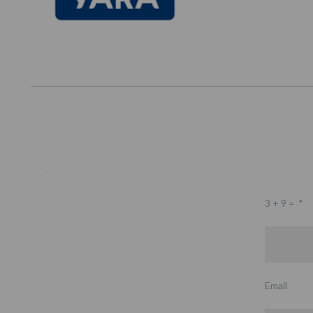
3 + 9 =
*
Email