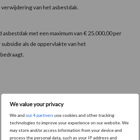
 verwijdering van het asbestdak.
rd asbestdak met een maximum van € 25.000,00 per
 subsidie als de oppervlakte van het
 bedraagt.
We value your privacy
We and
our 4 partners
use cookies and other tracking
technologies to improve your experience on our website. We
may store and/or access information from your device and
process the personal data, such as your IP address and