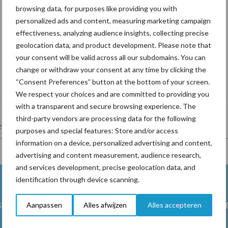
browsing data, for purposes like providing you with
personalized ads and content, measuring marketing campaign
effectiveness, analyzing audience insights, collecting precise
geolocation data, and product development. Please note that
your consent will be valid across all our subdomains. You can
Drie Franse bedrijven over de grens van
change or withdraw your consent at any time by clicking the
14.000 kilogram melk
“Consent Preferences” button at the bottom of your screen.
We respect your choices and are committed to providing you
with a transparent and secure browsing experience. The
third-party vendors are processing data for the following
lkveebedrijf
Veevoer
Wet en regelgeving
purposes and special features: Store and/or access
information on a device, personalized advertising and content,
advertising and content measurement, audience research,
and services development, precise geolocation data, and
identification through device scanning.
ss
Ketose
Klauwgez
Aanpassen
Alles afwijzen
Alles accepteren