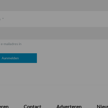
s
*
 e-mailadres in
eren
Contact
Adverteren
Nieu