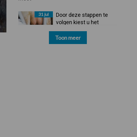
31 jul
Door deze stappen te
volgen kiest u het
dipmiddel dat bij uw
bedrijf past
Toon meer