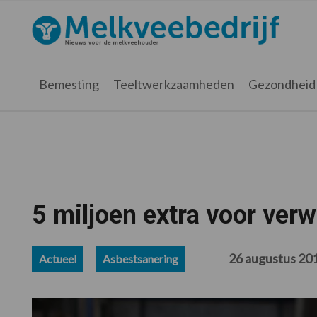
Spring
Door
Spring
Spring
naar
naar
naar
naar
Melkveebedrijf.nl
de
de
de
de
hoofdnavigatie
hoofd
eerste
voettekst
inhoud
sidebar
Bemesting
Teeltwerkzaamheden
Gezondheid
5 miljoen extra voor ver
26 augustus 20
Actueel
Asbestsanering