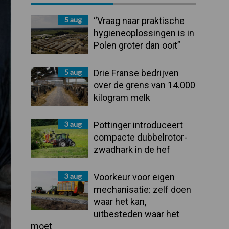
Sidebar
5 aug
“Vraag naar praktische
hygieneoplossingen is in
Polen groter dan ooit”
5 aug
Drie Franse bedrijven
over de grens van 14.000
kilogram melk
3 aug
Pöttinger introduceert
compacte dubbelrotor-
zwadhark in de hef
3 aug
Voorkeur voor eigen
mechanisatie: zelf doen
waar het kan,
uitbesteden waar het
moet