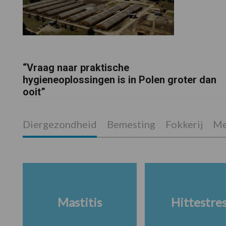
“Vraag naar praktische
hygieneoplossingen is in Polen groter dan
ooit”
Diergezondheid
Bemesting
Fokkerij
Me
Mastitis
Hittestre