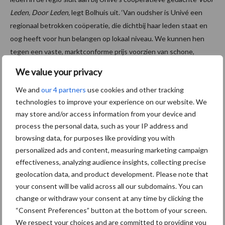
Leden, Door Leden,
legt Bolhuis uit. ‘Van oudsher is Univé een
regionaal betrokken coöperatie, die dichtbij haar leden staat en
oog heeft voor hun belangen op lokaal niveau. We kunnen hen
tegen een vaste, marktconforme prijs voorzien van schone,
regionaal opgewekte energie en zo bijdragen aan de
We value your privacy
verduurzaming van hun leefomgeving. Dat past perfect bij de
We and
our 4 partners
use cookies and other tracking
coöperatie die we willen zijn.’
technologies to improve your experience on our website. We
Bron:
Univé
may store and/or access information from your device and
process the personal data, such as your IP address and
Aanbevolen voor jou!
browsing data, for purposes like providing you with
personalized ads and content, measuring marketing campaign
Grondstoffenmarkt blijft
effectiveness, analyzing audience insights, collecting precise
grillig: droogte en
geolocation data, and product development. Please note that
geopolitiek houden handel
your consent will be valid across all our subdomains. You can
in de greep
change or withdraw your consent at any time by clicking the
“Consent Preferences” button at the bottom of your screen.
We respect your choices and are committed to providing you