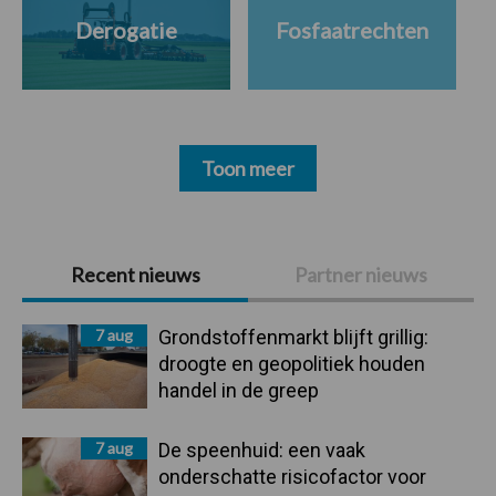
Derogatie
Fosfaatrechten
Toon meer
Primaire
Recent nieuws
Partner nieuws
Sidebar
7 aug
Grondstoffenmarkt blijft grillig:
droogte en geopolitiek houden
handel in de greep
7 aug
De speenhuid: een vaak
onderschatte risicofactor voor