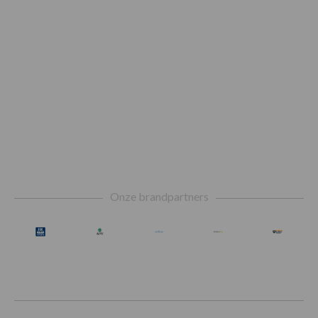
Footer
Onze brandpartners