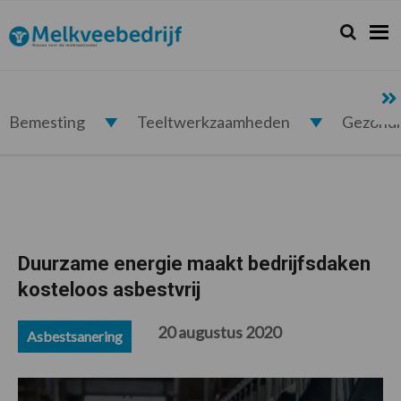
Spring
Door
Spring
Spring
naar
naar
naar
naar
Zoeken...
Zoek
Melkveebedrijf.nl
de
de
de
de
hoofdnavigatie
hoofd
eerste
voettekst
inhoud
sidebar
Bemesting
Teeltwerkzaamheden
Gezond
Duurzame energie maakt bedrijfsdaken
kosteloos asbestvrij
20 augustus 2020
Asbestsanering