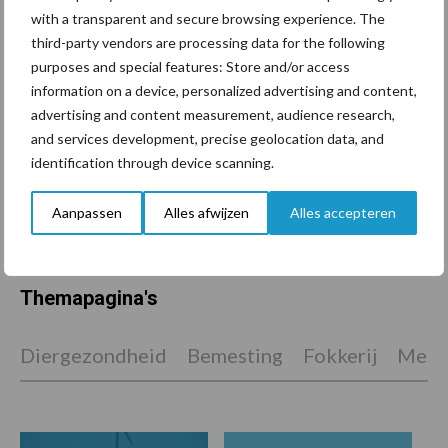
De speenhuid: een vaak
with a transparent and secure browsing experience. The
onderschatte risicofactor
third-party vendors are processing data for the following
voor mastitis
purposes and special features: Store and/or access
information on a device, personalized advertising and content,
advertising and content measurement, audience research,
and services development, precise geolocation data, and
ForFarmers ziet volume en
marktaandeel groeien in
identification through device scanning.
krimpende Nederlandse
markt
Aanpassen
Alles afwijzen
Alles accepteren
Themapagina's
Diergezondheid
Bemesting
Fokkerij
Melkv