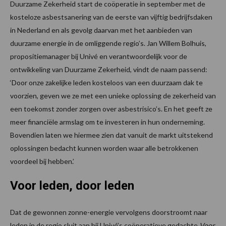
Duurzame Zekerheid start de coöperatie in september met de
kosteloze asbestsanering van de eerste van vijftig bedrijfsdaken
in Nederland en als gevolg daarvan met het aanbieden van
duurzame energie in de omliggende regio’s. Jan Willem Bolhuis,
propositiemanager bij Univé en verantwoordelijk voor de
ontwikkeling van Duurzame Zekerheid, vindt de naam passend:
‘Door onze zakelijke leden kosteloos van een duurzaam dak te
voorzien, geven we ze met een unieke oplossing de zekerheid van
een toekomst zonder zorgen over asbestrisico’s. En het geeft ze
meer financiële armslag om te investeren in hun onderneming.
Bovendien laten we hiermee zien dat vanuit de markt uitstekend
oplossingen bedacht kunnen worden waar alle betrokkenen
voordeel bij hebben.’
Voor leden, door leden
Dat de gewonnen zonne-energie vervolgens doorstroomt naar
leden in de regio sluit aan bij Univé’s coöperatieve gedachte
Voor