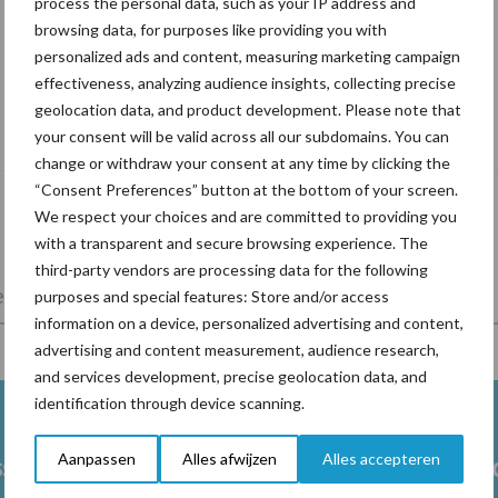
process the personal data, such as your IP address and
browsing data, for purposes like providing you with
personalized ads and content, measuring marketing campaign
effectiveness, analyzing audience insights, collecting precise
De speenhuid: een vaak onderschatte
geolocation data, and product development. Please note that
risicofactor voor mastitis
your consent will be valid across all our subdomains. You can
change or withdraw your consent at any time by clicking the
“Consent Preferences” button at the bottom of your screen.
We respect your choices and are committed to providing you
with a transparent and secure browsing experience. The
third-party vendors are processing data for the following
lkveebedrijf
Veevoer
Wet en regelgeving
purposes and special features: Store and/or access
information on a device, personalized advertising and content,
advertising and content measurement, audience research,
and services development, precise geolocation data, and
identification through device scanning.
Aanpassen
Alles afwijzen
Alles accepteren
ss
Ketose
Klauwgez