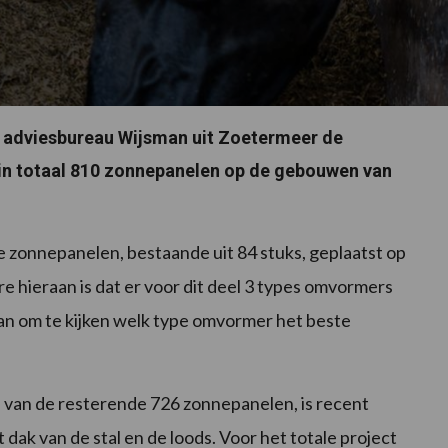
n adviesbureau Wijsman uit Zoetermeer de
 in totaal 810 zonnepanelen op de gebouwen van
de zonnepanelen, bestaande uit 84 stuks, geplaatst op
e hieraan is dat er voor dit deel 3 types omvormers
an om te kijken welk type omvormer het beste
n van de resterende 726 zonnepanelen, is recent
 dak van de stal en de loods. Voor het totale project