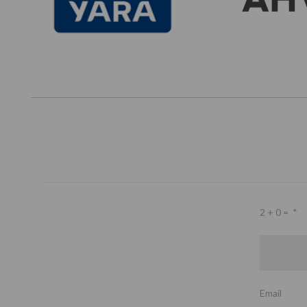
2 + 0 =
*
Email