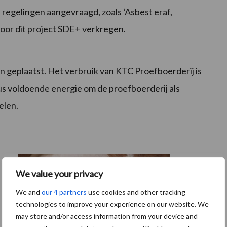
 regelingen aangevraagd, zoals ‘Asbest eraf,
oor dit project SDE+ verkregen.
n geplaatst. Het verbruik van KTC Proefboerderij is
s voldoende energie om de proefboerderij als
elen.
We value your privacy
We and
our 4 partners
use cookies and other tracking
technologies to improve your experience on our website. We
may store and/or access information from your device and