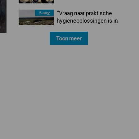
5 aug
“Vraag naar praktische
hygieneoplossingen is in
Polen groter dan ooit”
Toon meer