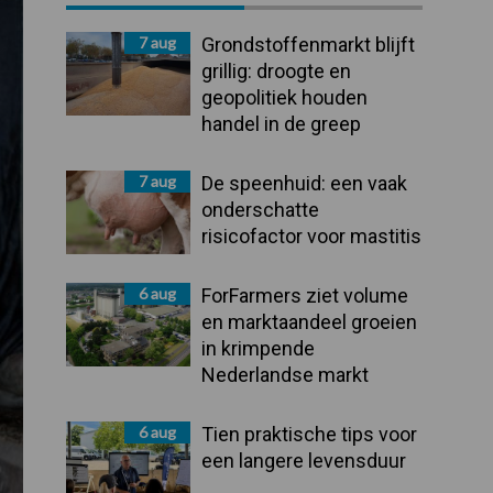
Sidebar
7 aug
Grondstoffenmarkt blijft
grillig: droogte en
geopolitiek houden
handel in de greep
7 aug
De speenhuid: een vaak
onderschatte
risicofactor voor mastitis
6 aug
ForFarmers ziet volume
en marktaandeel groeien
in krimpende
Nederlandse markt
6 aug
Tien praktische tips voor
een langere levensduur