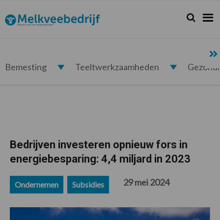
Spring
Door
Spring
Spring
naar
naar
naar
naar
Zoeken...
Zoek
Melkveebedrijf.nl
de
de
de
de
hoofdnavigatie
hoofd
eerste
voettekst
inhoud
sidebar
Bemesting
Teeltwerkzaamheden
Gezond
Bedrijven investeren opnieuw fors in
energiebesparing: 4,4 miljard in 2023
29 mei 2024
Ondernemen
Subsidies