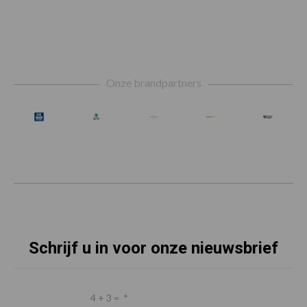
Footer
Onze brandpartners
Schrijf u in voor onze nieuwsbrief
4 + 3 =
*