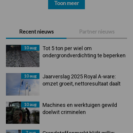
Toon meer
Primaire
Recent nieuws
Partner nieuws
Sidebar
10 aug
Tot 5 ton per wiel om
ondergrondverdichting te beperken
10 aug
Jaarverslag 2025 Royal A-ware:
omzet groeit, nettoresultaat daalt
10 aug
Machines en werktuigen gewild
doelwit criminelen
7 aug