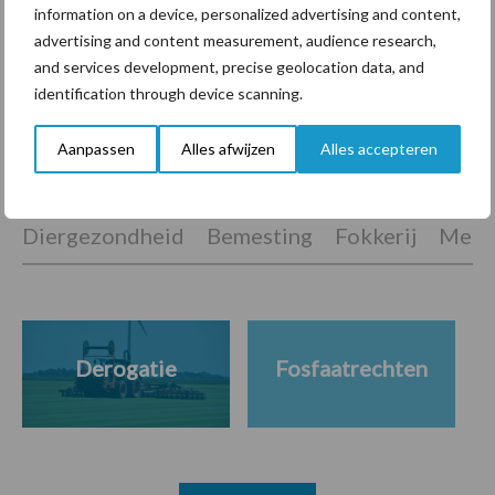
Machines en werktuigen
information on a device, personalized advertising and content,
gewild doelwit criminelen
advertising and content measurement, audience research,
and services development, precise geolocation data, and
identification through device scanning.
Aanpassen
Alles afwijzen
Alles accepteren
Themapagina's
Diergezondheid
Bemesting
Fokkerij
Melkv
Derogatie
Fosfaatrechten