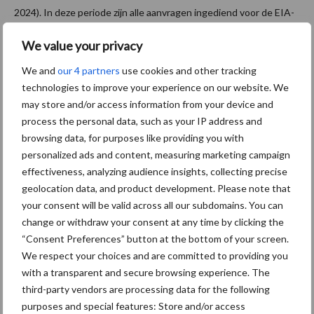
2024). In deze periode zijn alle aanvragen ingediend voor de EIA-
regeling van 2023.
We value your privacy
Bron:
RVO
We and
our 4 partners
use cookies and other tracking
Aanbevolen voor jou!
technologies to improve your experience on our website. We
may store and/or access information from your device and
process the personal data, such as your IP address and
Tot 5 ton per wiel om
browsing data, for purposes like providing you with
ondergrondverdichting te
personalized ads and content, measuring marketing campaign
beperken
effectiveness, analyzing audience insights, collecting precise
geolocation data, and product development. Please note that
your consent will be valid across all our subdomains. You can
Jaarverslag 2025 Royal A-
change or withdraw your consent at any time by clicking the
ware: omzet groeit,
“Consent Preferences” button at the bottom of your screen.
nettoresultaat daalt
We respect your choices and are committed to providing you
with a transparent and secure browsing experience. The
third-party vendors are processing data for the following
purposes and special features: Store and/or access