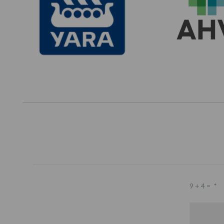
9 + 4 =
*