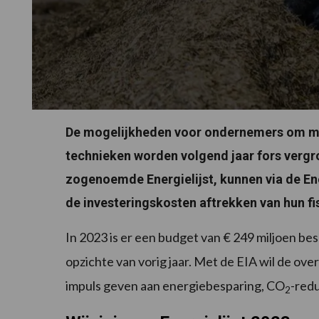
De mogelijkheden voor ondernemers om met 
technieken worden volgend jaar fors vergro
zogenoemde Energielijst, kunnen via de Ene
de investeringskosten aftrekken van hun fi
In 2023 is er een budget van € 249 miljoen be
opzichte van vorig jaar. Met de EIA wil de ov
impuls geven aan energiebesparing, CO
-red
2