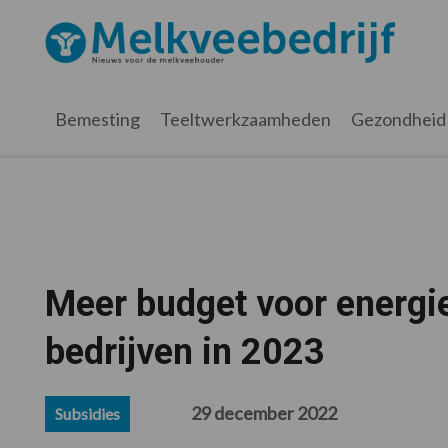
Spring
Door
Spring
Spring
naar
naar
naar
naar
Melkveebedrijf.nl
de
de
de
de
hoofdnavigatie
hoofd
eerste
voettekst
inhoud
sidebar
Bemesting
Teeltwerkzaamheden
Gezondheid
Meer budget voor energie
bedrijven in 2023
29 december 2022
Subsidies