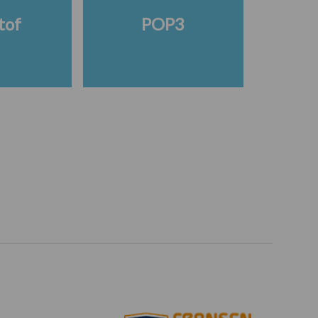
tof
POP3