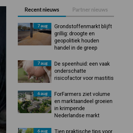
Recent nieuws
Partner nieuws
Primaire
Sidebar
7 aug
Grondstoffenmarkt blijft
grillig: droogte en
geopolitiek houden
handel in de greep
7 aug
De speenhuid: een vaak
onderschatte
risicofactor voor mastitis
6 aug
ForFarmers ziet volume
en marktaandeel groeien
in krimpende
Nederlandse markt
6 aug
Tien praktische tips voor