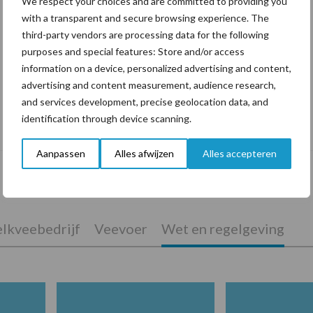
We respect your choices and are committed to providing you
with a transparent and secure browsing experience. The
third-party vendors are processing data for the following
purposes and special features: Store and/or access
information on a device, personalized advertising and content,
advertising and content measurement, audience research,
and services development, precise geolocation data, and
De speenhuid: een vaak onderschatte
identification through device scanning.
risicofactor voor mastitis
Aanpassen
Alles afwijzen
Alles accepteren
lkveebedrijf
Veevoer
Wet en regelgeving