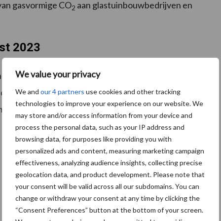
g van gasvormige CO
aan glastuinbouwbedrijven en
2
jst 2023
We value your privacy
rgielijst 2023 opgenomen. Zo staan er in de lijst
er meer elektrificatie, benutting van restwarmte en
We and
our 4 partners
use cookies and other tracking
technologies to improve your experience on our website. We
manier wordt de energietransitie verder ondersteund.
may store and/or access information from your device and
process the personal data, such as your IP address and
browsing data, for purposes like providing you with
personalized ads and content, measuring marketing campaign
effectiveness, analyzing audience insights, collecting precise
geolocation data, and product development. Please note that
your consent will be valid across all our subdomains. You can
change or withdraw your consent at any time by clicking the
“Consent Preferences” button at the bottom of your screen.