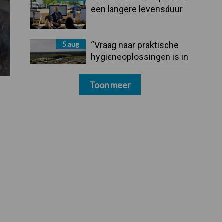
een langere levensduur
5 aug
“Vraag naar praktische
hygieneoplossingen is in
Polen groter dan ooit”
Toon meer