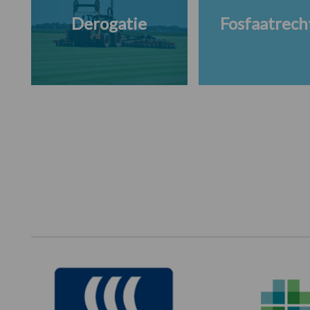
Derogatie
Fosfaatrech
Footer