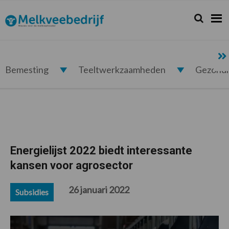
Spring
Door
Spring
Spring
naar
naar
naar
naar
Zoeken...
Zoek
Melkveebedrijf.nl
de
de
de
de
hoofdnavigatie
hoofd
eerste
voettekst
inhoud
sidebar
Bemesting
Teeltwerkzaamheden
Gezond
Energielijst 2022 biedt interessante
kansen voor agrosector
26 januari 2022
Subsidies