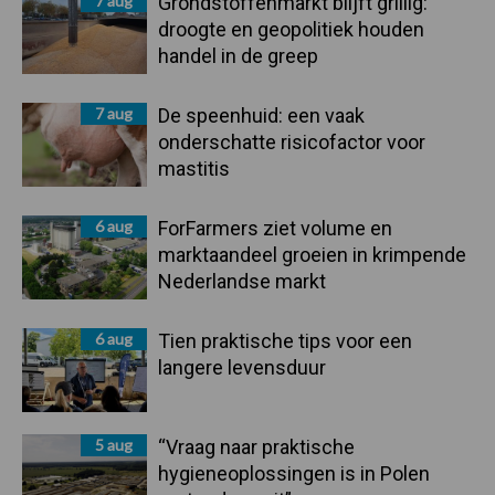
7 aug
Grondstoffenmarkt blijft grillig:
droogte en geopolitiek houden
handel in de greep
7 aug
De speenhuid: een vaak
onderschatte risicofactor voor
mastitis
6 aug
ForFarmers ziet volume en
marktaandeel groeien in krimpende
Nederlandse markt
6 aug
Tien praktische tips voor een
langere levensduur
5 aug
“Vraag naar praktische
hygieneoplossingen is in Polen