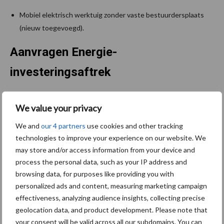
Mobiel elektrisch werktuig zonder vaste bestuurdersplaats
(nieuw toegevoegd).
Aanvragen Energie-
investeringsaftrek
Wilt u gebruikmaken van de EIA-regeling, let er dan op dat u uw
We value your privacy
aanvraag binnen drie maanden na het ondertekenen van de
koopovereenkomst indient. Wilt u in aanmerking komen voor
We and
our 4 partners
use cookies and other tracking
aftrek onder de voorwaarden die gelden voor 2022, dan moet de
technologies to improve your experience on our website. We
may store and/or access information from your device and
koopovereenkomst van het bedrijfsmiddel ook in dat jaar
process the personal data, such as your IP address and
gesloten zijn.
browsing data, for purposes like providing you with
Bron:
Subsidiefocus
personalized ads and content, measuring marketing campaign
effectiveness, analyzing audience insights, collecting precise
Aanbevolen voor jou!
geolocation data, and product development. Please note that
your consent will be valid across all our subdomains. You can