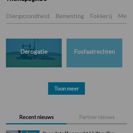
Diergezondheid
Bemesting
Fokkerij
Melkv
Derogatie
Fosfaatrechten
Toon meer
Primaire
Recent nieuws
Partner nieuws
Sidebar