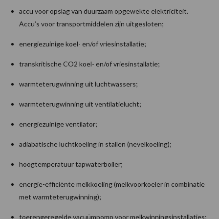
accu voor opslag van duurzaam opgewekte elektriciteit.
Accu’s voor transportmiddelen zijn uitgesloten;
energiezuinige koel- en/of vriesinstallatie;
transkritische CO2 koel- en/of vriesinstallatie;
warmteterugwinning uit luchtwassers;
warmteterugwinning uit ventilatielucht;
energiezuinige ventilator;
adiabatische luchtkoeling in stallen (nevelkoeling);
hoogtemperatuur tapwaterboiler;
energie-efficiënte melkkoeling (melkvoorkoeler in combinatie
met warmteterugwinning);
toerengeregelde vacuümpomp voor melkwinningsinstallaties;