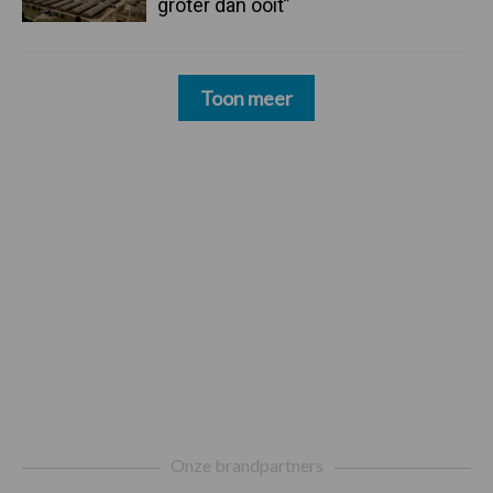
groter dan ooit”
Toon meer
Footer
Onze brandpartners