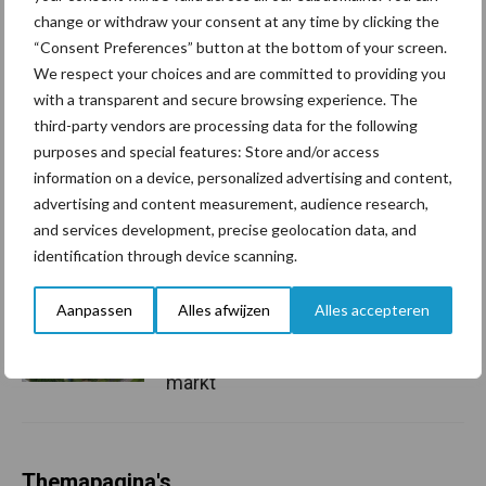
change or withdraw your consent at any time by clicking the
Grondstoffenmarkt blijft
grillig: droogte en
“Consent Preferences” button at the bottom of your screen.
geopolitiek houden handel
We respect your choices and are committed to providing you
in de greep
with a transparent and secure browsing experience. The
third-party vendors are processing data for the following
purposes and special features: Store and/or access
De speenhuid: een vaak
information on a device, personalized advertising and content,
onderschatte risicofactor
advertising and content measurement, audience research,
voor mastitis
and services development, precise geolocation data, and
identification through device scanning.
ForFarmers ziet volume en
Aanpassen
Alles afwijzen
Alles accepteren
marktaandeel groeien in
krimpende Nederlandse
markt
Themapagina's