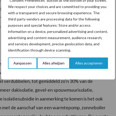
el subsidie kan worden aangevraagd in plaats van het
“Consent Preferences” button at the bottom of your screen.
We respect your choices and are committed to providing you
 Ook is er meer tijd voor het doen van een
with a transparent and secure browsing experience. The
ngeigenaar 24 maanden de tijd om een
third-party vendors are processing data for the following
purposes and special features: Store and/or access
is uitgevoerd (mits de maatregel na 1 januari 2022 is
information on a device, personalized advertising and content,
advertising and content measurement, audience research,
and services development, precise geolocation data, and
identification through device scanning.
gemiddeld 15% van de isolatiekosten bedragen. In het
Aanpassen
Alles afwijzen
Alles accepteren
weede maatregel laat uitvoeren (of meer) kan het
el verdubbelen, tot gemiddeld zo’n 30% van de
r meer dakisolatie, gevel-en spouwmuurisolatie,
re isolatiesubsidie in aanmerking te komen is het ook
en met de aanschaf van een warmtepomp, zonneboiler