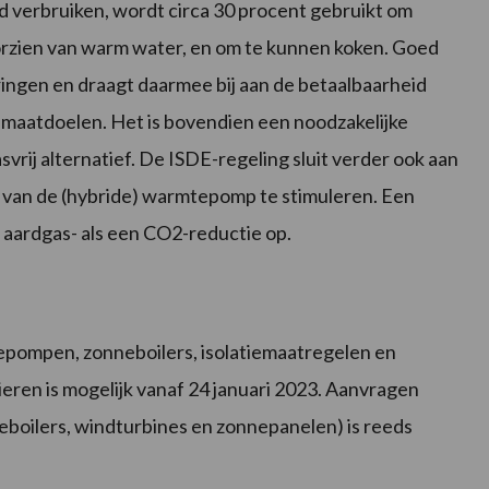
nd verbruiken, wordt circa 30 procent gebruikt om
zien van warm water, en om te kunnen koken. Goed
ringen en draagt daarmee bij aan de betaalbaarheid
limaatdoelen. Het is bovendien een noodzakelijke
vrij alternatief. De ISDE-regeling sluit verder ook aan
k van de (hybride) warmtepomp te stimuleren. Een
aardgas- als een CO2-reductie op.
epompen, zonneboilers, isolatiemaatregelen en
eren is mogelijk vanaf 24 januari 2023. Aanvragen
boilers, windturbines en zonnepanelen) is reeds