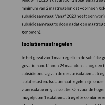
Nieuw in 2023 is dat al voor 1 isolatiemaatreg
minimum van 2 maatregelen dat voorheen gold.
subsidieaanvraag. Vanaf 2023 heeft een woni
subsidieaanvraag te doen nadat een maatregel 
genomen).
Isolatiemaatregelen
In het geval van 1 maatregel kan de subsidie 
geval iemand binnen 24 maanden alsnog een t
subsidiebedrag van de eerste isolatiemaatreg
isolatiekosten. Isolatiemaatregelen zijn onde
vloerisolatie en glasisolatie. Om voor de hoge
mogelijk om 1 isolatiemaatregel te combiner