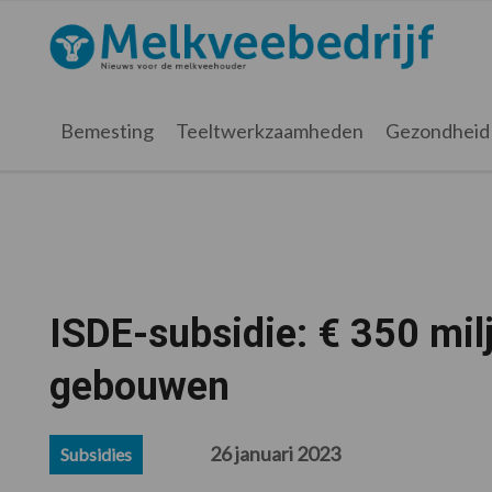
Spring
Door
Spring
Spring
naar
naar
naar
naar
Melkveebedrijf.nl
de
de
de
de
hoofdnavigatie
hoofd
eerste
voettekst
inhoud
sidebar
Bemesting
Teeltwerkzaamheden
Gezondheid
ISDE-subsidie: € 350 mil
gebouwen
26 januari 2023
Subsidies