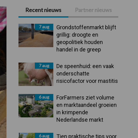
Recent nieuws
Partner nieuws
Primaire
Sidebar
7 aug
Grondstoffenmarkt blijft
grillig: droogte en
geopolitiek houden
handel in de greep
7 aug
De speenhuid: een vaak
onderschatte
risicofactor voor mastitis
6 aug
ForFarmers ziet volume
en marktaandeel groeien
in krimpende
Nederlandse markt
6 aug
Tien praktische tips voor