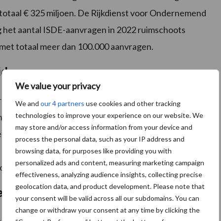
t totaal € 325 miljoen. De Rijkdienst voor Ondernemend
ag het aantal ISDE-aanvragen in 2022 ruimschoots
 met totaal meer dan 100.000 aanvragen.
ide
We value your privacy
r genoemde maatregelen en apparaten is er een
We and
our 4 partners
use cookies and other tracking
technologies to improve your experience on our website. We
inschalige windturbines en zonnepanelen, specifiek
may store and/or access information from your device and
 is tot eind 2023 aan te vragen. Zakelijke gebruikers
process the personal data, such as your IP address and
 verenigingen en particuliere verhuurders. Zakelijke
browsing data, for purposes like providing you with
personalized ads and content, measuring marketing campaign
voor subsidie op warmtepompen en zonneboilers.
effectiveness, analyzing audience insights, collecting precise
geolocation data, and product development. Please note that
iemaatregel
your consent will be valid across all our subdomains. You can
change or withdraw your consent at any time by clicking the