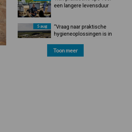
een langere levensduur
5 aug
“Vraag naar praktische
hygieneoplossingen is in
Polen groter dan ooit”
Toon meer