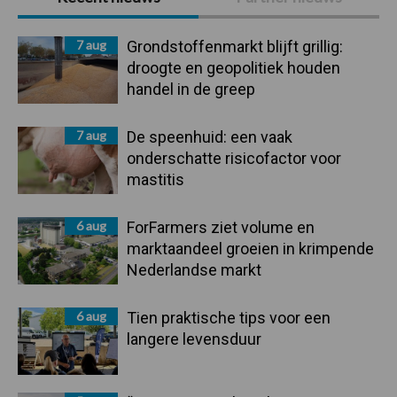
Sidebar
7 aug
Grondstoffenmarkt blijft grillig:
droogte en geopolitiek houden
handel in de greep
7 aug
De speenhuid: een vaak
onderschatte risicofactor voor
mastitis
6 aug
ForFarmers ziet volume en
marktaandeel groeien in krimpende
Nederlandse markt
6 aug
Tien praktische tips voor een
langere levensduur