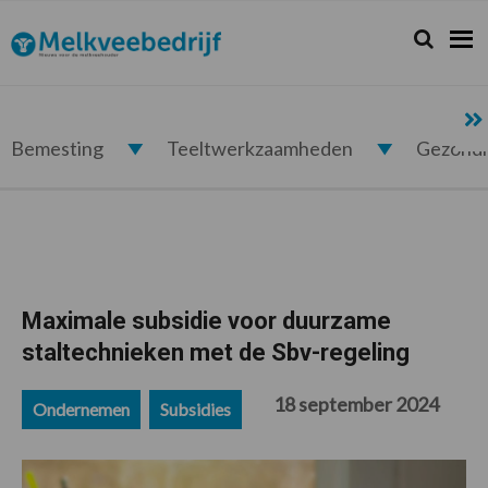
Spring
Door
Spring
Spring
naar
naar
naar
naar
Zoeken...
Zoek
Melkveebedrijf.nl
de
de
de
de
hoofdnavigatie
hoofd
eerste
voettekst
inhoud
sidebar
Bemesting
Teeltwerkzaamheden
Gezond
Maximale subsidie voor duurzame
staltechnieken met de Sbv-regeling
18 september 2024
Ondernemen
Subsidies