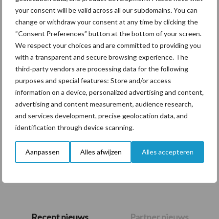
your consent will be valid across all our subdomains. You can
Themapagina's
change or withdraw your consent at any time by clicking the
“Consent Preferences” button at the bottom of your screen.
We respect your choices and are committed to providing you
Diergezondheid
Bemesting
Fokkerij
Melkv
with a transparent and secure browsing experience. The
third-party vendors are processing data for the following
purposes and special features: Store and/or access
information on a device, personalized advertising and content,
advertising and content measurement, audience research,
Derogatie
Fosfaatrechten
and services development, precise geolocation data, and
identification through device scanning.
Aanpassen
Alles afwijzen
Alles accepteren
Toon meer
Primaire
Recent nieuws
Partner nieuws