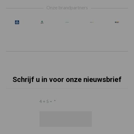
Footer
Onze brandpartners
Schrijf u in voor onze nieuwsbrief
4 + 5 =
*