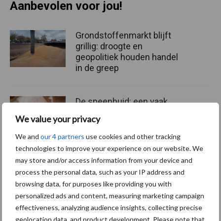
Aanbevolen voor jou!
Grondstoffenmarkt blijft
grillig: droogte en
geopolitiek houden handel
in de greep
De speenhuid: een vaak
onderschatte risicofactor
We value your privacy
voor mastitis
We and
our 4 partners
use cookies and other tracking
technologies to improve your experience on our website. We
may store and/or access information from your device and
ForFarmers ziet volume en
process the personal data, such as your IP address and
marktaandeel groeien in
browsing data, for purposes like providing you with
krimpende Nederlandse
personalized ads and content, measuring marketing campaign
markt
effectiveness, analyzing audience insights, collecting precise
geolocation data, and product development. Please note that