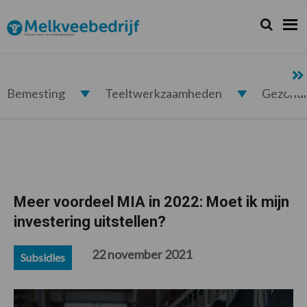
Spring
Door
Spring
Spring
naar
naar
naar
naar
Zoeken...
Zoek
Melkveebedrijf.nl
de
de
de
de
hoofdnavigatie
hoofd
eerste
voettekst
inhoud
sidebar
Bemesting
Teeltwerkzaamheden
Gezond
Meer voordeel MIA in 2022: Moet ik mijn
investering uitstellen?
22 november 2021
Subsidies