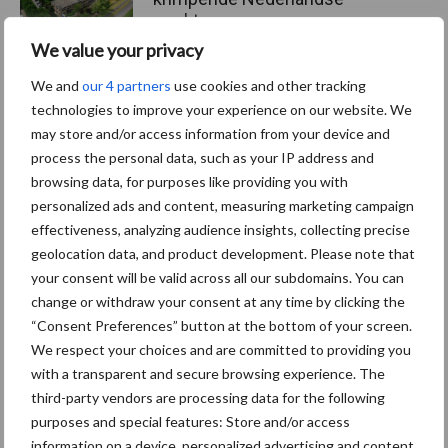
markt
We value your privacy
We and
our 4 partners
use cookies and other tracking
Themapagina's
technologies to improve your experience on our website. We
may store and/or access information from your device and
process the personal data, such as your IP address and
Diergezondheid
Bemesting
Fokkerij
Melkv
browsing data, for purposes like providing you with
personalized ads and content, measuring marketing campaign
effectiveness, analyzing audience insights, collecting precise
geolocation data, and product development. Please note that
your consent will be valid across all our subdomains. You can
Derogatie
Fosfaatrechten
change or withdraw your consent at any time by clicking the
“Consent Preferences” button at the bottom of your screen.
We respect your choices and are committed to providing you
with a transparent and secure browsing experience. The
third-party vendors are processing data for the following
Toon meer
purposes and special features: Store and/or access
information on a device, personalized advertising and content,