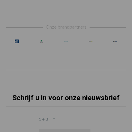
Footer
Onze brandpartners
Schrijf u in voor onze nieuwsbrief
1 + 3 =
*