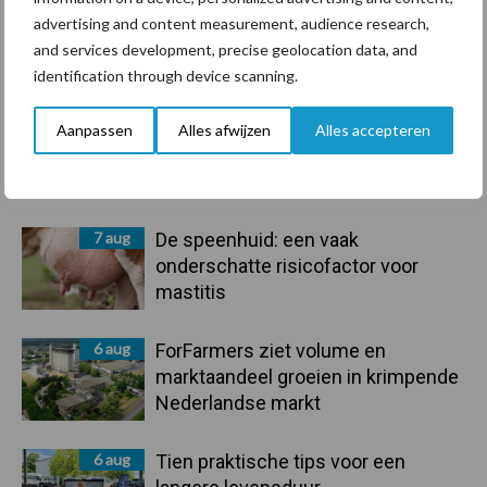
advertising and content measurement, audience research,
Primaire
and services development, precise geolocation data, and
Recent nieuws
Partner nieuws
identification through device scanning.
Sidebar
7 aug
Grondstoffenmarkt blijft grillig:
Aanpassen
Alles afwijzen
Alles accepteren
droogte en geopolitiek houden
handel in de greep
7 aug
De speenhuid: een vaak
onderschatte risicofactor voor
mastitis
6 aug
ForFarmers ziet volume en
marktaandeel groeien in krimpende
Nederlandse markt
6 aug
Tien praktische tips voor een