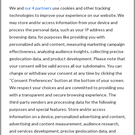
Grondstoffenmarkt blijft
We and
our 4 partners
use cookies and other tracking
grillig: droogte en
technologies to improve your experience on our website. We
geopolitiek houden handel
may store and/or access information from your device and
in de greep
process the personal data, such as your IP address and
browsing data, for purposes like providing you with
personalized ads and content, measuring marketing campaign
De speenhuid: een vaak
effectiveness, analyzing audience insights, collecting precise
onderschatte risicofactor
geolocation data, and product development. Please note that
voor mastitis
your consent will be valid across all our subdomains. You can
change or withdraw your consent at any time by clicking the
“Consent Preferences” button at the bottom of your screen.
ForFarmers ziet volume en
We respect your choices and are committed to providing you
marktaandeel groeien in
with a transparent and secure browsing experience. The
krimpende Nederlandse
third-party vendors are processing data for the following
markt
purposes and special features: Store and/or access
information on a device, personalized advertising and content,
advertising and content measurement, audience research,
and services development, precise geolocation data, and
Themapagina's