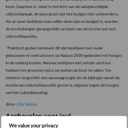
komt. Daarmee is, zeker in het licht van de aangekondigde
stikstofaanpak, de kans groot dat het budget niet voldoende is.
Als er meer bedrijven mee willen doen dan er budget is, worden
de inschrijvingen gerangschikt op basis van de kosten per mol
stikstofdepositie.
“Praktisch gezien betekent dit dat bedrijven met oude
gebouwen en veel uitstoot op Natura 2000-gebieden het hoogst
in de ranking komen. Nieuwe bedrijven met minder uitstoot
hebben het grootste risico om buiten de boot te vallen.” De
minister rangschikt een aanvraag hoger als de bijdrage vanuit de
locatie aan stikstofdepositie groter is, afgezet tegen de hoogte
van het subsidiebedrag.
Bron:
DLV Advies
Aanbevolen voor jou!
We value your privacy