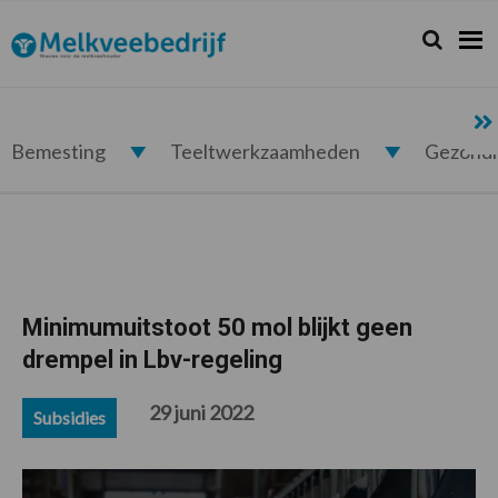
Spring
Door
Spring
Spring
naar
naar
naar
naar
Zoeken...
Zoek
Melkveebedrijf.nl
de
de
de
de
hoofdnavigatie
hoofd
eerste
voettekst
inhoud
sidebar
Bemesting
Teeltwerkzaamheden
Gezond
Minimumuitstoot 50 mol blijkt geen
drempel in Lbv-regeling
29 juni 2022
Subsidies