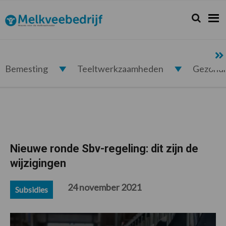
Spring
Door
Spring
Spring
naar
naar
naar
naar
Zoeken...
Zoek
Melkveebedrijf.nl
de
de
de
de
hoofdnavigatie
hoofd
eerste
voettekst
inhoud
sidebar
Bemesting
Teeltwerkzaamheden
Gezond
Nieuwe ronde Sbv-regeling: dit zijn de
wijzigingen
24 november 2021
Subsidies