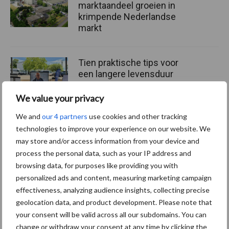
marktaandeel groeien in
krimpende Nederlandse
markt
Tien praktische tips voor
een langere levensduur
We value your privacy
We and
our 4 partners
use cookies and other tracking
technologies to improve your experience on our website. We
“Vraag naar praktische
hygieneoplossingen is in
may store and/or access information from your device and
Polen groter dan ooit”
process the personal data, such as your IP address and
browsing data, for purposes like providing you with
personalized ads and content, measuring marketing campaign
effectiveness, analyzing audience insights, collecting precise
geolocation data, and product development. Please note that
Themapagina's
your consent will be valid across all our subdomains. You can
change or withdraw your consent at any time by clicking the