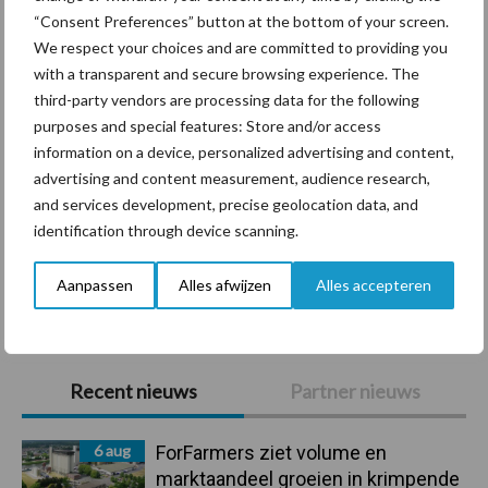
Diergezondheid
Bemesting
Fokkerij
Melkv
“Consent Preferences” button at the bottom of your screen.
We respect your choices and are committed to providing you
with a transparent and secure browsing experience. The
third-party vendors are processing data for the following
purposes and special features: Store and/or access
Derogatie
Fosfaatrechten
information on a device, personalized advertising and content,
advertising and content measurement, audience research,
and services development, precise geolocation data, and
identification through device scanning.
Toon meer
Aanpassen
Alles afwijzen
Alles accepteren
Primaire
Recent nieuws
Partner nieuws
Sidebar
6 aug
ForFarmers ziet volume en
marktaandeel groeien in krimpende