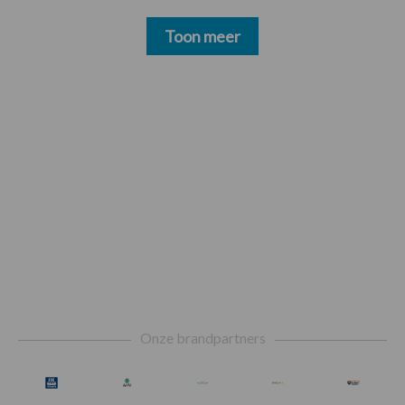
Toon meer
Footer
Onze brandpartners