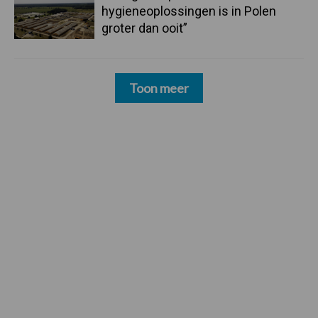
hygieneoplossingen is in Polen
groter dan ooit”
Toon meer
Footer