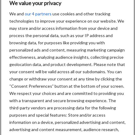
We value your privacy
Themapagina's
We and
our 4 partners
use cookies and other tracking
technologies to improve your experience on our website. We
Diergezondheid
Bemesting
Fokkerij
Melkv
may store and/or access information from your device and
process the personal data, such as your IP address and
browsing data, for purposes like providing you with
personalized ads and content, measuring marketing campaign
effectiveness, analyzing audience insights, collecting precise
Derogatie
Fosfaatrechten
geolocation data, and product development. Please note that
your consent will be valid across all our subdomains. You can
change or withdraw your consent at any time by clicking the
“Consent Preferences” button at the bottom of your screen.
We respect your choices and are committed to providing you
Toon meer
with a transparent and secure browsing experience. The
third-party vendors are processing data for the following
purposes and special features: Store and/or access
information on a device, personalized advertising and content,
Primaire
Recent nieuws
Partner nieuws
advertising and content measurement, audience research,