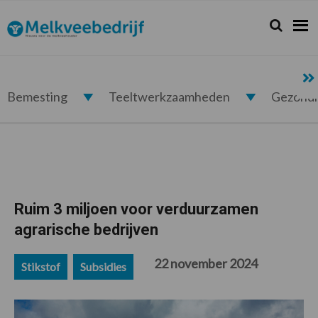
Spring
Door
Spring
Spring
naar
naar
naar
naar
Zoeken...
Zoek
Melkveebedrijf.nl
de
de
de
de
hoofdnavigatie
hoofd
eerste
voettekst
inhoud
sidebar
Bemesting
Teeltwerkzaamheden
Gezond
Ruim 3 miljoen voor verduurzamen
agrarische bedrijven
22 november 2024
Stikstof
Subsidies