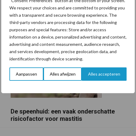
“Consent Preferences” button at the bottom of your screen.
We respect your choices and are committed to providing you
with a transparent and secure browsing experience. The
third-party vendors are processing data for the following
purposes and special features: Store and/or access
information on a device, personalized advertising and content,
advertising and content measurement, audience research,
and services development, precise geolocation data, and
identification through device scanning.
Aanpassen
Alles afwijzen
Alles accepteren
De speenhuid: een vaak onderschatte
risicofactor voor mastitis