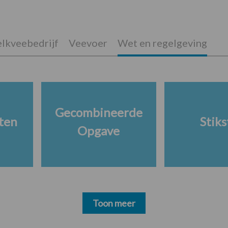
lkveebedrijf
Veevoer
Wet en regelgeving
Gecombineerde
ten
Stiks
Opgave
Toon meer