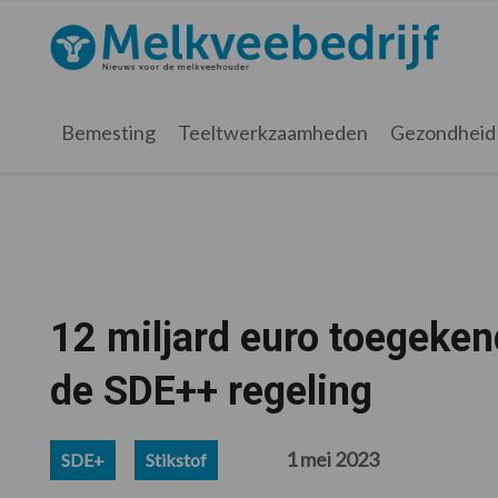
Spring
Door
Spring
Spring
naar
naar
naar
naar
Melkveebedrijf.nl
de
de
de
de
hoofdnavigatie
hoofd
eerste
voettekst
inhoud
sidebar
Bemesting
Teeltwerkzaamheden
Gezondheid
12 miljard euro toegeken
de SDE++ regeling
1 mei 2023
SDE+
Stikstof