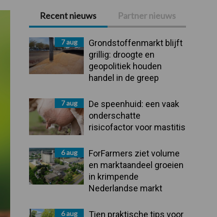
Recent nieuws
Partner nieuws
Primaire
Sidebar
7 aug
Grondstoffenmarkt blijft
grillig: droogte en
geopolitiek houden
handel in de greep
7 aug
De speenhuid: een vaak
onderschatte
risicofactor voor mastitis
6 aug
ForFarmers ziet volume
en marktaandeel groeien
in krimpende
Nederlandse markt
6 aug
Tien praktische tips voor