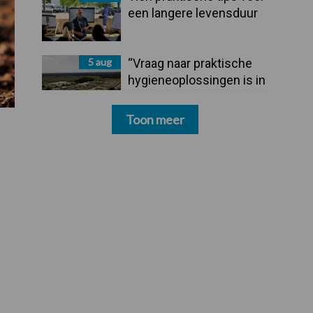
een langere levensduur
5 aug
“Vraag naar praktische
hygieneoplossingen is in
Polen groter dan ooit”
Toon meer