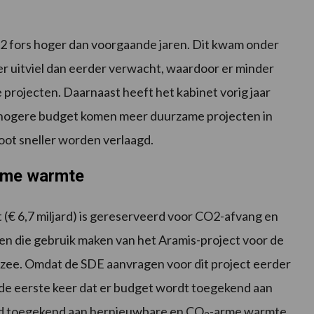
2 fors hoger dan voorgaande jaren. Dit kwam onder
ger uitviel dan eerder verwacht, waardoor er minder
projecten. Daarnaast heeft het kabinet vorig jaar
 hogere budget komen meer duurzame projecten in
toot sneller worden verlaagd.
ame warmte
(€ 6,7 miljard) is gereserveerd voor CO2-afvang en
ten die gebruik maken van het Aramis-project voor de
zee. Omdat de SDE aanvragen voor dit project eerder
t de eerste keer dat er budget wordt toegekend aan
jard toegekend aan hernieuwbare en CO
-arme warmte,