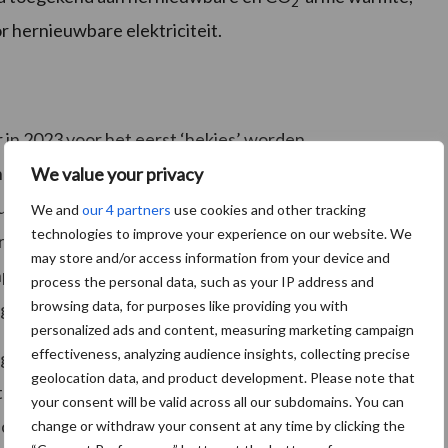
2
r hernieuwbare elektriciteit.
 in 2023 voor het eerst ‘hekjes’ worden
hekje wordt een minimaal bedrag voor een specifieke
We value your privacy
tuur warmte. Daardoor komen technieken die op de
We and
our 4 partners
use cookies and other tracking
technologies to improve your experience on our website. We
 op de langere termijn noodzakelijk zijn voor de
may store and/or access information from your device and
npassing is in verband met de staatssteunregels
process the personal data, such as your IP address and
browsing data, for purposes like providing you with
g.
personalized ads and content, measuring marketing campaign
effectiveness, analyzing audience insights, collecting precise
goedkeuring is verleend voor de nieuwe regeling,
geolocation data, and product development. Please note that
ld tot september dit jaar. De regeling zal wel op korte
your consent will be valid across all our subdomains. You can
zich kunnen voorbereiden op een aanvraag.
change or withdraw your consent at any time by clicking the