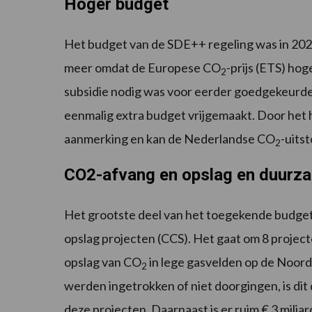
Hoger budget
Het budget van de SDE++ regeling was in 202
meer omdat de Europese CO
-prijs (ETS) ho
2
subsidie nodig was voor eerder goedgekeurde 
eenmalig extra budget vrijgemaakt. Door het
aanmerking en kan de Nederlandse CO
-uits
2
CO2-afvang en opslag en duurz
Het grootste deel van het toegekende budget 
opslag projecten (CCS). Het gaat om 8 projec
opslag van CO
in lege gasvelden op de Noord
2
werden ingetrokken of niet doorgingen, is di
deze projecten. Daarnaast is er ruim € 3 mil