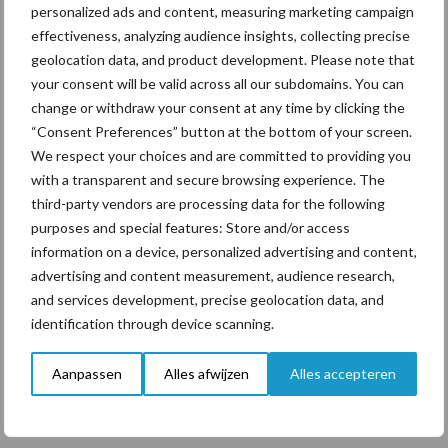
personalized ads and content, measuring marketing campaign
ForFarmers ziet volume en
marktaandeel groeien in
effectiveness, analyzing audience insights, collecting precise
krimpende Nederlandse
geolocation data, and product development. Please note that
markt
your consent will be valid across all our subdomains. You can
change or withdraw your consent at any time by clicking the
“Consent Preferences” button at the bottom of your screen.
We respect your choices and are committed to providing you
Themapagina's
with a transparent and secure browsing experience. The
third-party vendors are processing data for the following
Diergezondheid
Bemesting
Fokkerij
Melkv
purposes and special features: Store and/or access
information on a device, personalized advertising and content,
advertising and content measurement, audience research,
and services development, precise geolocation data, and
identification through device scanning.
Ligbox &
Bedrijfsnieuws
Voerhekken
Aanpassen
Alles afwijzen
Alles accepteren