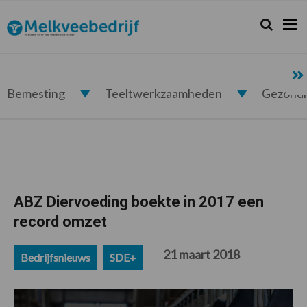
Spring
Door
Spring
Spring
naar
naar
naar
naar
Zoeken...
Zoek
Melkveebedrijf.nl
de
de
de
de
hoofdnavigatie
hoofd
eerste
voettekst
inhoud
sidebar
Bemesting
Teeltwerkzaamheden
Gezond
ABZ Diervoeding boekte in 2017 een
record omzet
21 maart 2018
Bedrijfsnieuws
SDE+