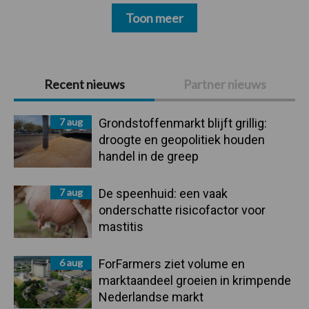
Toon meer
Primaire
Recent nieuws
Partner nieuws
Sidebar
7 aug
Grondstoffenmarkt blijft grillig:
droogte en geopolitiek houden
handel in de greep
7 aug
De speenhuid: een vaak
onderschatte risicofactor voor
mastitis
6 aug
ForFarmers ziet volume en
marktaandeel groeien in krimpende
Nederlandse markt