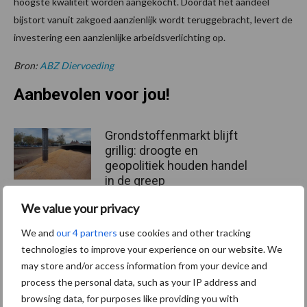
hoogste kwaliteit worden aangekocht. Doordat het aandeel
bijstort vanuit zakgoed aanzienlijk wordt teruggebracht, levert de
investering een aanzienlijke arbeidsverlichting op.
Bron:
ABZ Diervoeding
Aanbevolen voor jou!
Grondstoffenmarkt blijft
grillig: droogte en
geopolitiek houden handel
in de greep
We value your privacy
De speenhuid: een vaak
We and
our 4 partners
use cookies and other tracking
onderschatte risicofactor
technologies to improve your experience on our website. We
voor mastitis
may store and/or access information from your device and
process the personal data, such as your IP address and
browsing data, for purposes like providing you with