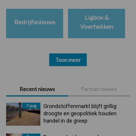
Ligbox &
Bedrijfsnieuws
Voerhekken
Toon meer
Primaire
Recent nieuws
Partner nieuws
Sidebar
7 aug
Grondstoffenmarkt blijft grillig:
droogte en geopolitiek houden
handel in de greep