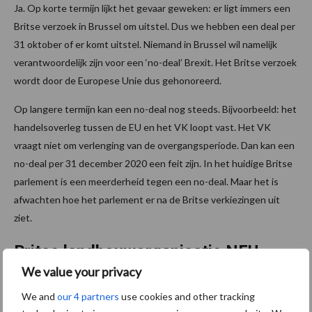
Ja. Op korte termijn lijkt het gevaar geweken: er ligt immers een
Britse verzoek in Brussel om uitstel. Dus we hebben een deal per
31 oktober of er komt uitstel. Niemand in Brussel wil namelijk
verantwoordelijk zijn voor een ‘no-deal’ Brexit. Het Britse verzoek
wordt door de Europese Unie dus gehonoreerd.
Op langere termijn kan een no-deal nog steeds. Bijvoorbeeld: het
handelsoverleg tussen de EU en het VK loopt vast. Het VK
vraagt niet om verlenging van de overgangsperiode. Dan kan een
no-deal per 31 december 2020 een feit zijn. In het huidige Britse
parlement is een meerderheid tegen een no-deal. Maar het is
afwachten hoe het parlement er na de Britse verkiezingen uit
ziet.
Britse landbouworganisatie NFU
We value your privacy
De Britse regering zegt in de ‘politieke verklaring’ bij het nieuwe
We and
our 4 partners
use cookies and other tracking
Terugtrekkingsakkoord dat ze een gelijk speelveld willen op