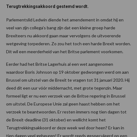
Terugtrekkingsakkoord gestemd wordt.
Parlementslid Ledwin diende het amendement in omdat hij en
veel van zijn collega’s bang zijn dat een kleine groep harde
Brexiteers nu akkoord gaan maar vervolgens de uitvoerende
wetgeving torpederen. Zo zou het toch een harde Brexit worden.
Dit wil een meerderheid van het Britse parlement voorkomen.
Eerder had het Britse Lagerhuis al een wet aangenomen
waardoor Boris Johnson op 19 oktober gedwongen werd om aan
Brussel om uitstel van de Brexit te vragen tot 31 januari 2020. Hij
deed dit een uur vóór middernacht, met grote tegenzin. Maar
formeel ligt er nu een verzoek van de Britse regering in Brussel
om uitstel. De Europese Unie zal geen haast hebben om het
verzoek te beantwoorden. Er resten immers nog tien dagen tot
de Brexit-deadline (31 oktober) en wellicht komt het
Terugtrekkingsakkoord er deze week wel door heen? Er kan in
tien dagen veel gebeuren! Er wordt reeds gespeculeerd op een