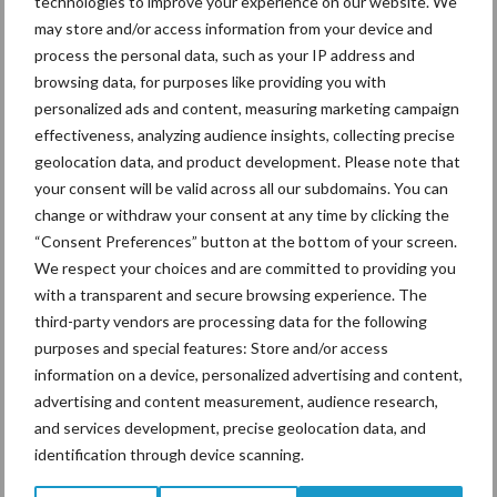
technologies to improve your experience on our website. We
sociaal-, milieu- en arbeidsterrein. Maar dat stond oorspronkelijk
may store and/or access information from your device and
in het Terugtrekkingsakkoord zelf. Weinig geruststellend dus,
process the personal data, such as your IP address and
ook gezien de herhaalde uitlatingen van Boris Johnson dat hij
browsing data, for purposes like providing you with
overal ter wereld handelsdeals wil gaan sluiten. Een ongelijk
personalized ads and content, measuring marketing campaign
effectiveness, analyzing audience insights, collecting precise
speelveld bewijst de noodzaak van waterdichte regelingen voor
geolocation data, and product development. Please note that
Noord-Ierland. Het VK moet daar namelijk gaan controleren
your consent will be valid across all our subdomains. You can
namens de Europese Unie. Ook de Britse landbouworganisatie
change or withdraw your consent at any time by clicking the
NFU toont zich ongerust over een mogelijke verlaging van Britse
“Consent Preferences” button at the bottom of your screen.
productiestandaarden.
We respect your choices and are committed to providing you
with a transparent and secure browsing experience. The
Bron:
LTO Nederland
third-party vendors are processing data for the following
Aanbevolen voor jou!
purposes and special features: Store and/or access
information on a device, personalized advertising and content,
advertising and content measurement, audience research,
Grondstoffenmarkt blijft
and services development, precise geolocation data, and
grillig: droogte en
identification through device scanning.
geopolitiek houden handel
in de greep