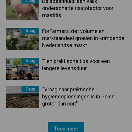
7 aug
De speenhuid: een vaak
onderschatte risicofactor voor
mastitis
6 aug
ForFarmers ziet volume en
marktaandeel groeien in krimpende
Nederlandse markt
6 aug
Tien praktische tips voor een
langere levensduur
5 aug
“Vraag naar praktische
hygieneoplossingen is in Polen
groter dan ooit”
Toon meer