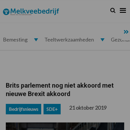
Spring
Door
Spring
Spring
naar
naar
naar
naar
Zoeken...
Zoek
Melkveebedrijf.nl
de
de
de
de
hoofdnavigatie
hoofd
eerste
voettekst
inhoud
sidebar
Bemesting
Teeltwerkzaamheden
Gezond
Brits parlement nog niet akkoord met
nieuwe Brexit akkoord
21 oktober 2019
Bedrijfsnieuws
SDE+