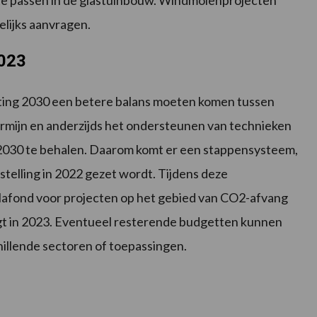
 te passen in de glastuinbouw. Windmolenprojecten
lijks aanvragen.
2023
hting 2030 een betere balans moeten komen tussen
termijn en anderzijds het ondersteunen van technieken
n 2030 te behalen. Daarom komt er een stappensysteem,
telling in 2022 gezet wordt. Tijdens deze
plafond voor projecten op het gebied van CO2-afvang
gt in 2023. Eventueel resterende budgetten kunnen
hillende sectoren of toepassingen.