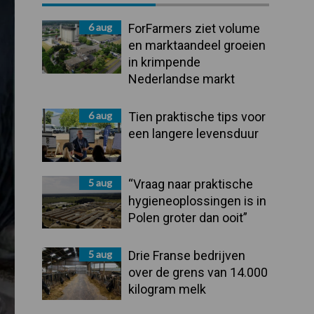
Sidebar
6 aug
ForFarmers ziet volume
en marktaandeel groeien
in krimpende
Nederlandse markt
6 aug
Tien praktische tips voor
een langere levensduur
5 aug
“Vraag naar praktische
hygieneoplossingen is in
Polen groter dan ooit”
5 aug
Drie Franse bedrijven
over de grens van 14.000
kilogram melk