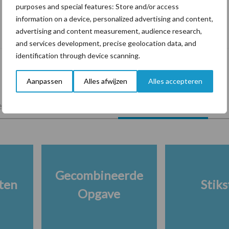
purposes and special features: Store and/or access
Tien praktische tips voor een langere
information on a device, personalized advertising and content,
levensduur
advertising and content measurement, audience research,
and services development, precise geolocation data, and
identification through device scanning.
Aanpassen
Alles afwijzen
Alles accepteren
lkveebedrijf
Veevoer
Wet en regelgeving
Gecombineerde
ten
Stiks
Opgave