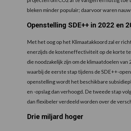
projecten om CO2 af te vangen en nuttig toe
bleken minder populair; daarvoor waren nauwe
Openstelling SDE++ in 2022 en 
Met het oog op het Klimaatakkoord zal er ric
enerzijds de kosteneffectiviteit op de korte 
die noodzakelijk zijn om de klimaatdoelen va
waarbij de eerste stap tijdens de SDE++-opens
openstelling wordt het beschikbare subsidie
en -opslag dan verhoogd. De tweede stap vol
dan flexibeler verdeeld worden over de versc
Drie miljard hoger