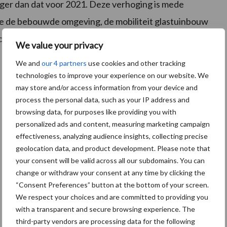
ger dan dat voor 2021. Deze verhoging is mede
e de bebouwde omgeving, de mobiliteit glastuinbouw
chting van juli tot september 2022.
We value your privacy
We and
our 4 partners
use cookies and other tracking
technologies to improve your experience on our website. We
may store and/or access information from your device and
process the personal data, such as your IP address and
browsing data, for purposes like providing you with
personalized ads and content, measuring marketing campaign
effectiveness, analyzing audience insights, collecting precise
geolocation data, and product development. Please note that
your consent will be valid across all our subdomains. You can
change or withdraw your consent at any time by clicking the
“Consent Preferences” button at the bottom of your screen.
We respect your choices and are committed to providing you
with a transparent and secure browsing experience. The
third-party vendors are processing data for the following