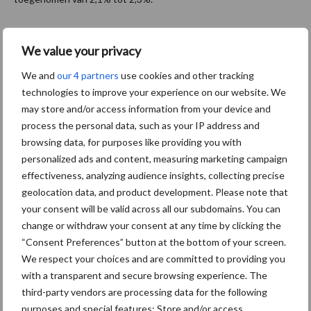
We value your privacy
Bron: Agrimatie
We and
our 4 partners
use cookies and other tracking
Aanbevolen voor jou!
technologies to improve your experience on our website. We
may store and/or access information from your device and
process the personal data, such as your IP address and
Grondstoffenmarkt blijft
grillig: droogte en
browsing data, for purposes like providing you with
geopolitiek houden handel
personalized ads and content, measuring marketing campaign
in de greep
effectiveness, analyzing audience insights, collecting precise
geolocation data, and product development. Please note that
your consent will be valid across all our subdomains. You can
De speenhuid: een vaak
change or withdraw your consent at any time by clicking the
onderschatte risicofactor
“Consent Preferences” button at the bottom of your screen.
voor mastitis
We respect your choices and are committed to providing you
with a transparent and secure browsing experience. The
third-party vendors are processing data for the following
purposes and special features: Store and/or access
ForFarmers ziet volume en