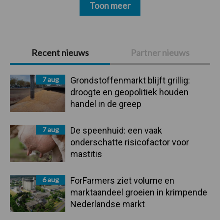
Toon meer
Primaire
Recent nieuws
Partner nieuws
Sidebar
7 aug
Grondstoffenmarkt blijft grillig:
droogte en geopolitiek houden
handel in de greep
7 aug
De speenhuid: een vaak
onderschatte risicofactor voor
mastitis
6 aug
ForFarmers ziet volume en
marktaandeel groeien in krimpende
Nederlandse markt