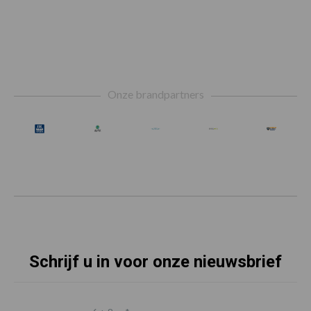
Footer
Onze brandpartners
Schrijf u in voor onze nieuwsbrief