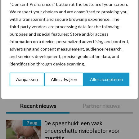
“Consent Preferences” button at the bottom of your screen.
We respect your choices and are committed to providing you
with a transparent and secure browsing experience. The
third-party vendors are processing data for the following
purposes and special features: Store and/or access
Mastitis
Hittestress
information on a device, personalized advertising and content,
advertising and content measurement, audience research,
and services development, precise geolocation data, and
identification through device scanning.
Toon meer
Aanpassen
Alles afwijzen
Alles accepteren
Primaire
Recent nieuws
Partner nieuws
Sidebar
7 aug
De speenhuid: een vaak
onderschatte risicofactor voor
mastitis