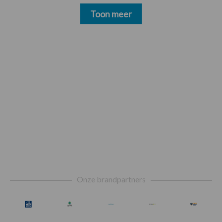
Toon meer
Footer
Onze brandpartners