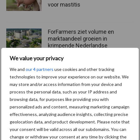
voor mastitis
ForFarmers ziet volume en
marktaandeel groeien in
krimpende Nederlandse
markt
We value your privacy
We and
our 4 partners
use cookies and other tracking
Tien praktische tips voor
technologies to improve your experience on our website. We
een langere levensduur
may store and/or access information from your device and
process the personal data, such as your IP address and
browsing data, for purposes like providing you with
personalized ads and content, measuring marketing campaign
effectiveness, analyzing audience insights, collecting precise
Themapagina's
geolocation data, and product development. Please note that
your consent will be valid across all our subdomains. You can
change or withdraw your consent at any time by clicking the
Diergezondheid
Bemesting
Fokkerij
Melkv