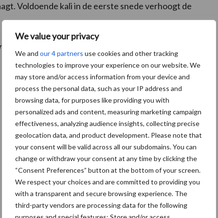
vraagt. Voldoende kali in de eerste snede verhoogt de
We value your privacy
n UR)
We and
our 4 partners
use cookies and other tracking
technologies to improve your experience on our website. We
may store and/or access information from your device and
process the personal data, such as your IP address and
browsing data, for purposes like providing you with
personalized ads and content, measuring marketing campaign
effectiveness, analyzing audience insights, collecting precise
geolocation data, and product development. Please note that
your consent will be valid across all our subdomains. You can
change or withdraw your consent at any time by clicking the
“Consent Preferences” button at the bottom of your screen.
We respect your choices and are committed to providing you
with a transparent and secure browsing experience. The
third-party vendors are processing data for the following
purposes and special features: Store and/or access