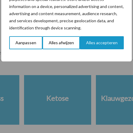
Tien praktische tips voor een langere
information on a device, personalized advertising and content,
levensduur
advertising and content measurement, audience research,
and services development, precise geolocation data, and
identification through device scanning.
Aanpassen
Alles afwijzen
Alles accepteren
lkveebedrijf
Veevoer
Wet en regelgeving
ss
Ketose
Klauwgez