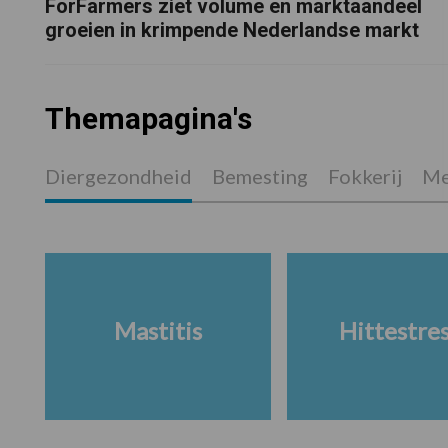
ForFarmers ziet volume en marktaandeel
groeien in krimpende Nederlandse markt
Themapagina's
Diergezondheid
Bemesting
Fokkerij
Me
Mastitis
Hittestre