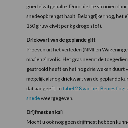
goed eiwitgehalte. Door niet te strooien duu
snedeopbrengst haalt. Belangrijker nog, het eiw
150 g ruw eiwit per kg droge stof).
Driekwart van de geplande gift
Proeven uit het verleden (NMI en Wageningen
maaien zinvol is. Het gras neemt de toegediend
gestrooid heeft en het nog drie weken duurt 
mogelijk alsnog driekwart van de geplande kun
dat aangeeft. In
tabel 2.8 van het Bemestingsa
snede
weergegeven.
Drijfmest en kali
Mocht u ook nog geen drijfmest hebben kunnen