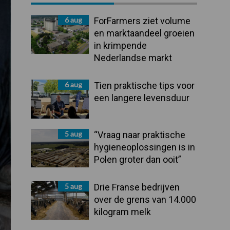
Sidebar
6 aug
ForFarmers ziet volume
en marktaandeel groeien
in krimpende
Nederlandse markt
6 aug
Tien praktische tips voor
een langere levensduur
5 aug
“Vraag naar praktische
hygieneoplossingen is in
Polen groter dan ooit”
5 aug
Drie Franse bedrijven
over de grens van 14.000
kilogram melk