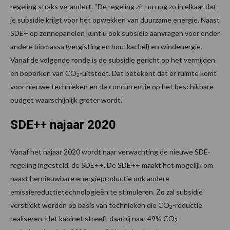
regeling straks verandert. “De regeling zit nu nog zo in elkaar dat
je subsidie krijgt voor het opwekken van duurzame energie. Naast
SDE+ op zonnepanelen kunt u ook subsidie aanvragen voor onder
andere biomassa (vergisting en houtkachel) en windenergie.
Vanaf de volgende ronde is de subsidie gericht op het vermijden
en beperken van CO
-uitstoot. Dat betekent dat er ruimte komt
2
voor nieuwe technieken en de concurrentie op het beschikbare
budget waarschijnlijk groter wordt.”
SDE++ najaar 2020
Vanaf het najaar 2020 wordt naar verwachting de nieuwe SDE-
regeling ingesteld, de SDE++. De SDE++ maakt het mogelijk om
naast hernieuwbare energieproductie ook andere
emissiereductietechnologieën te stimuleren. Zo zal subsidie
verstrekt worden op basis van technieken die CO
-reductie
2
realiseren. Het kabinet streeft daarbij naar 49% CO
-
2