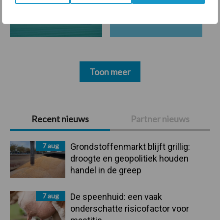
Derogatie
Fosfaatrechten
Toon meer
Primaire
Recent nieuws
Partner nieuws
Sidebar
7 aug
Grondstoffenmarkt blijft grillig:
droogte en geopolitiek houden
handel in de greep
7 aug
De speenhuid: een vaak
onderschatte risicofactor voor