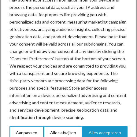
De speenhuid: een vaak
onderschatte risicofactor
process the personal data, such as your IP address and
voor mastitis
browsing data, for purposes like providing you with
personalized ads and content, measuring marketing campaign
effectiveness, analyzing audience insights, collecting precise
geolocation data, and product development. Please note that
ForFarmers ziet volume en
your consent will be valid across all our subdomains. You can
marktaandeel groeien in
change or withdraw your consent at any time by clicking the
krimpende Nederlandse
“Consent Preferences” button at the bottom of your screen.
markt
We respect your choices and are committed to providing you
with a transparent and secure browsing experience. The
third-party vendors are processing data for the following
purposes and special features: Store and/or access
Themapagina's
information on a device, personalized advertising and content,
advertising and content measurement, audience research,
Diergezondheid
Bemesting
Fokkerij
Melkv
and services development, precise geolocation data, and
identification through device scanning.
Aanpassen
Alles afwijzen
Alles accepteren