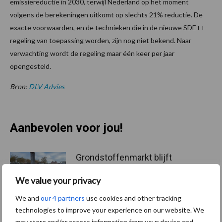
emissiereductie in 2030, terwijl Nederland op het moment
volgens de berekeningen uitkomt op slechts 21% reductie. De
exacte voorwaarden, en de technieken die in de nieuwe SDE++-
regeling van toepassing worden, zijn nog niet bekend. Naar
verwachting wordt de regeling maar één keer per jaar
opengesteld.
Bron:
DLV Advies
Aanbevolen voor jou!
Grondstoffenmarkt blijft
grillig: droogte en
geopolitiek houden handel
We value your privacy
in de greep
We and
our 4 partners
use cookies and other tracking
technologies to improve your experience on our website. We
may store and/or access information from your device and