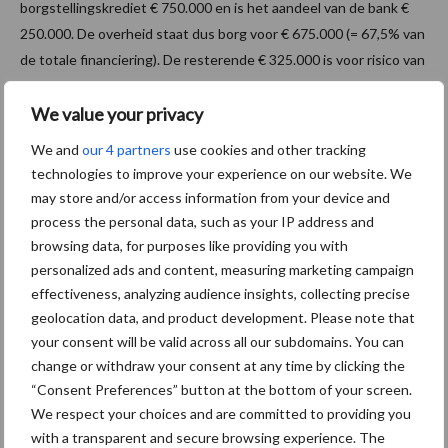
borgstellingskrediet € 750.000 en is het aandeel van de bank €
250.000. De overheid staat dus borg voor € 675.000 (= 67,5% van
de totale financiering). De resterende € 325.000 is voor risico van
de bank, waarvoor aanvullende zekerheden beschikbaar dienen
te zijn. Normaal gesproken moet de ondernemer € 75.000
We value your privacy
persoonlijk borg staan (10% van het borgstellingskrediet).
We and
our 4 partners
use cookies and other tracking
technologies to improve your experience on our website. We
bron:
abab.nl
may store and/or access information from your device and
Aanbevolen voor jou!
process the personal data, such as your IP address and
browsing data, for purposes like providing you with
Grondstoffenmarkt blijft
personalized ads and content, measuring marketing campaign
grillig: droogte en
effectiveness, analyzing audience insights, collecting precise
geopolitiek houden handel
geolocation data, and product development. Please note that
in de greep
your consent will be valid across all our subdomains. You can
change or withdraw your consent at any time by clicking the
“Consent Preferences” button at the bottom of your screen.
De speenhuid: een vaak
We respect your choices and are committed to providing you
onderschatte risicofactor
with a transparent and secure browsing experience. The
voor mastitis