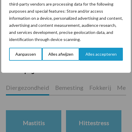
third-party vendors are processing data for the following
purposes and special features: Store and/or access
information on a device, personalized advertising and content,
ForFarmers ziet volume en
advertising and content measurement, audience research,
marktaandeel groeien in
and services development, precise geolocation data, and
krimpende Nederlandse
identification through device scanning.
markt
Aanpassen
Alles afwijzen
Alles accepteren
Themapagina's
Diergezondheid
Bemesting
Fokkerij
Melkv
Mastitis
Hittestress