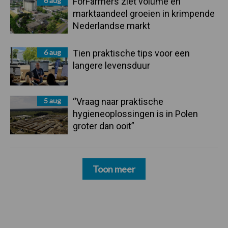
6 aug
ForFarmers ziet volume en
marktaandeel groeien in krimpende
Nederlandse markt
6 aug
Tien praktische tips voor een
langere levensduur
5 aug
“Vraag naar praktische
hygieneoplossingen is in Polen
groter dan ooit”
Toon meer