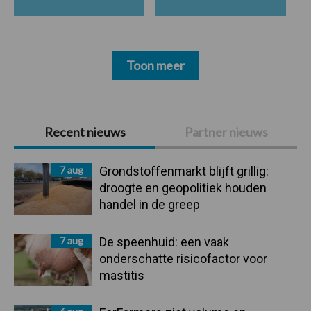
Toon meer
Primaire
Recent nieuws
Partner nieuws
Sidebar
7 aug
Grondstoffenmarkt blijft grillig:
droogte en geopolitiek houden
handel in de greep
7 aug
De speenhuid: een vaak
onderschatte risicofactor voor
mastitis