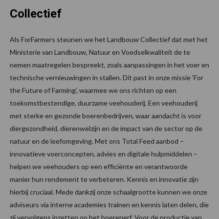
Collectief
Als ForFarmers steunen we het Landbouw Collectief dat met het
Ministerie van Landbouw, Natuur en Voedselkwaliteit de te
nemen maatregelen bespreekt, zoals aanpassingen in het voer en
technische vernieuwingen in stallen. Dit past in onze missie ‘For
the Future of Farming’, waarmee we ons richten op een
toekomstbestendige, duurzame veehouderij. Een veehouderij
met sterke en gezonde boerenbedrijven, waar aandacht is voor
diergezondheid, dierenwelzijn en de impact van de sector op de
natuur en de leefomgeving. Met ons Total Feed aanbod –
innovatieve voerconcepten, advies en digitale hulpmiddelen –
helpen we veehouders op een efficiënte en verantwoorde
manier hun rendement te verbeteren. Kennis en innovatie zijn
hierbij cruciaal. Mede dankzij onze schaalgrootte kunnen we onze
adviseurs via interne academies trainen en kennis laten delen, die
zij vervolgens inzetten op het boerenerf. Voor de productie van