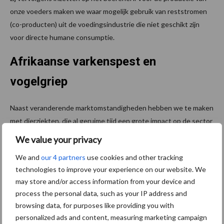
onze voeders maken we waar mogelijk gebruik van reststromen
(co-producten) uit de voedingsindustrie die niet geschikt zijn
voor directe humane consumptie.
Afrikaanse varkenspest en
vogelgriep
Naast veranderende marktomstandigheden hebben we te maken
met dierziekten, die al geruime tijd een grote impact op de sector
hebben en een bron van zorg zijn voor de veehouderij. De
We value your privacy
Afrikaanse varkenspest heeft geresulteerd in meer export van
We and
our 4 partners
use cookies and other tracking
varkensvlees en pluimveeproducten richting China en sterk
technologies to improve your experience on our website. We
gestegen varkensprijzen. De ziekte is echter inmiddels ook bij
may store and/or access information from your device and
wilde zwijnen in onder meer Polen en dicht bij de Duitse grens
process the personal data, such as your IP address and
opgedoken. Ook pluimveehouders zijn alert omdat de
browsing data, for purposes like providing you with
besmettelijke variant van vogelgriep is geconstateerd bij wilde
personalized ads and content, measuring marketing campaign