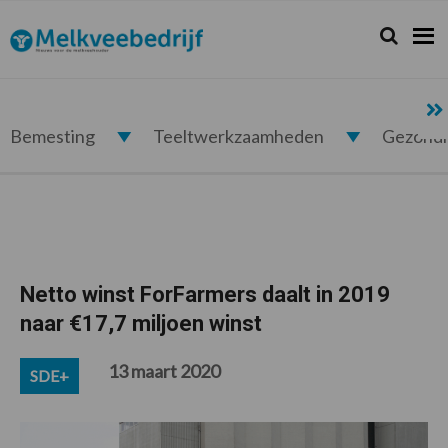
Spring
Door
Spring
Spring
naar
naar
naar
naar
Zoeken...
Zoek
Melkveebedrijf.nl
de
de
de
de
hoofdnavigatie
hoofd
eerste
voettekst
inhoud
sidebar
Bemesting
Teeltwerkzaamheden
Gezond
Netto winst ForFarmers daalt in 2019
naar €17,7 miljoen winst
13 maart 2020
SDE+