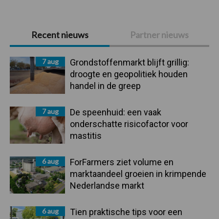
Primaire
Recent nieuws
Partner nieuws
Sidebar
7 aug
Grondstoffenmarkt blijft grillig:
droogte en geopolitiek houden
handel in de greep
7 aug
De speenhuid: een vaak
onderschatte risicofactor voor
mastitis
6 aug
ForFarmers ziet volume en
marktaandeel groeien in krimpende
Nederlandse markt
6 aug
Tien praktische tips voor een