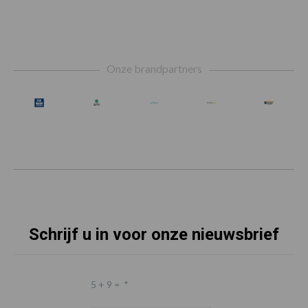
Footer
Onze brandpartners
Schrijf u in voor onze nieuwsbrief
5 + 9 =
*