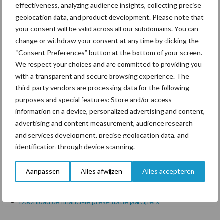
vogels in Polen. We houden dit nauwlettend in de gaten. Door de
effectiveness, analyzing audience insights, collecting precise
jaren heen zijn belangrijke stappen gezet met de opstelling van
geolocation data, and product development. Please note that
hygiëneprotocollen en samenwerking in de sector om
your consent will be valid across all our subdomains. You can
verspreiding van dierziekten tegen te gaan.
change or withdraw your consent at any time by clicking the
“Consent Preferences” button at the bottom of your screen.
Het zijn roerige tijden en een nieuwe marktrealiteit dient zich
We respect your choices and are committed to providing you
versneld aan. We hebben ons in de afgelopen jaren met de
with a transparent and secure browsing experience. The
implementatie van strategie Horizon 2020 sterker
third-party vendors are processing data for the following
gepositioneerd in vier landen en zijn succesvol van start gegaan
purposes and special features: Store and/or access
in een vijfde land: de groeimarkt Polen. Onze marktposities en
information on a device, personalized advertising and content,
advertising and content measurement, audience research,
onze schaalgrootte vormen een gezonde fundering om ook in de
and services development, precise geolocation data, and
nieuwe realiteit waarde te blijven creëren voor onze
identification through device scanning.
stakeholders. We zullen op 12 mei 2020 onze strategie voor de
jaren 2020-2025 bekendmaken.
Aanpassen
Alles afwijzen
Alles accepteren
Download het volledige persbericht
Download de financiële presentatie jaarcijfers