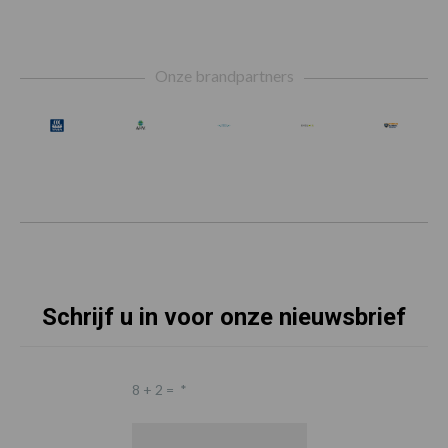
Footer
Onze brandpartners
Schrijf u in voor onze nieuwsbrief
8 + 2 =
*