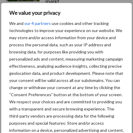
markt
We value your privacy
We and
our 4 partners
use cookies and other tracking
Themapagina's
technologies to improve your experience on our website. We
may store and/or access information from your device and
process the personal data, such as your IP address and
Diergezondheid
Bemesting
Fokkerij
Melkv
browsing data, for purposes like providing you with
personalized ads and content, measuring marketing campaign
effectiveness, analyzing audience insights, collecting precise
geolocation data, and product development. Please note that
your consent will be valid across all our subdomains. You can
Mastitis
Hittestress
change or withdraw your consent at any time by clicking the
“Consent Preferences” button at the bottom of your screen.
We respect your choices and are committed to providing you
with a transparent and secure browsing experience. The
third-party vendors are processing data for the following
Toon meer
purposes and special features: Store and/or access
information on a device, personalized advertising and content,