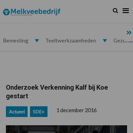
Spring
Door
Spring
Spring
naar
naar
naar
naar
Zoeken...
Zoek
Melkveebedrijf.nl
de
de
de
de
hoofdnavigatie
hoofd
eerste
voettekst
inhoud
sidebar
Bemesting
Teeltwerkzaamheden
Gezond
Onderzoek Verkenning Kalf bij Koe
gestart
1 december 2016
Actueel
SDE+