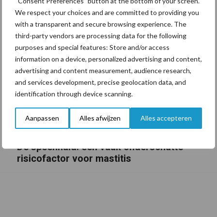
“Consent Preferences” button at the bottom of your screen.
We respect your choices and are committed to providing you
with a transparent and secure browsing experience. The
third-party vendors are processing data for the following
purposes and special features: Store and/or access
information on a device, personalized advertising and content,
advertising and content measurement, audience research,
and services development, precise geolocation data, and
identification through device scanning.
Aanpassen
Alles afwijzen
Alles accepteren
De speenhuid: een vaak onderschatte
risicofactor voor mastitis