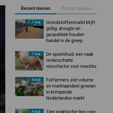
Recent nieuws
Partner nieuws
Primaire
Sidebar
7 aug
Grondstoffenmarkt blijft
grillig: droogte en
geopolitiek houden
handel in de greep
7 aug
De speenhuid: een vaak
onderschatte
risicofactor voor mastitis
6 aug
ForFarmers ziet volume
en marktaandeel groeien
in krimpende
Nederlandse markt
6 aug
Tien praktische tips voor