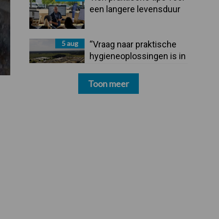
een langere levensduur
5 aug
“Vraag naar praktische
hygieneoplossingen is in
Polen groter dan ooit”
Toon meer