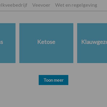
lkveebedrijf
Veevoer
Wet en regelgeving
ss
Ketose
Klauwgez
Toon meer