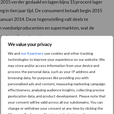
i 2015 verder gedaald en lagen bijna 15 procent lager
ling in tien jaar tijd. De consument betaalt begin 2015
 januari 2014. Deze tegenstelling valt deels te
en voedselproducenten en supermarkten, wat de
entenprijs vertraagt.
We value your privacy
We and
our 4 partners
use cookies and other tracking
technologies to improve your experience on our website. We
may store and/or access information from your device and
process the personal data, such as your IP address and
browsing data, for purposes like providing you with
personalized ads and content, measuring marketing campaign
effectiveness, analyzing audience insights, collecting precise
geolocation data, and product development. Please note that
your consent will be valid across all our subdomains. You can
change or withdraw your consent at any time by clicking the