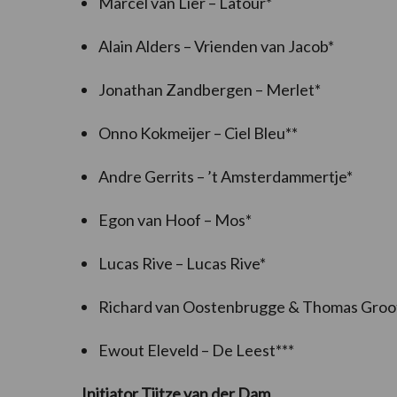
Marcel van Lier – Latour*
Alain Alders – Vrienden van Jacob*
Jonathan Zandbergen – Merlet*
Onno Kokmeijer – Ciel Bleu**
Andre Gerrits – ’t Amsterdammertje*
Egon van Hoof – Mos*
Lucas Rive – Lucas Rive*
Richard van Oostenbrugge & Thomas Groot
Ewout Eleveld – De Leest***
Initiator Tjitze van der Dam