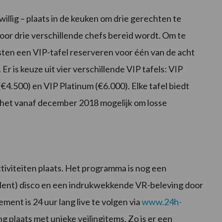
illig – plaats in de keuken om drie gerechten te
or drie verschillende chefs bereid wordt. Om te
ten een VIP-tafel reserveren voor één van de acht
. Er is keuze uit vier verschillende VIP tafels: VIP
(€4.500) en VIP Platinum (€6.000). Elke tafel biedt
s het vanaf december 2018 mogelijk om losse
ctiviteiten plaats. Het programma is nog een
silent) disco en een indrukwekkende VR-beleving door
ent is 24 uur lang live te volgen via
www.24h-
ng plaats met unieke veilingitems. Zo is er een