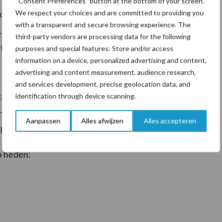
“Consent Preferences” button at the bottom of your screen.
We respect your choices and are committed to providing you
komen en je naast de heerlijke gerechten kunt genieten
with a transparent and secure browsing experience. The
. Tijdens het event koken de sterrenchefs deels met
third-party vendors are processing data for the following
t dak van het gebouw, direct boven de bar.
purposes and special features: Store and/or access
information on a device, personalized advertising and content,
advertising and content measurement, audience research,
and services development, precise geolocation data, and
hefs vrijwillig en vol enthousiasme in de keuken.
identification through device scanning.
e halen voor het Rode Kruis en maken van 24H Chefs
Aanpassen
Alles afwijzen
Alles accepteren
hefs werken belangeloos mee aan dit initiatief.
p heden: