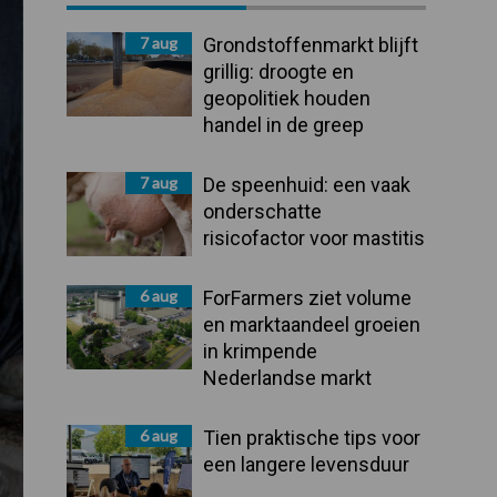
Sidebar
7 aug
Grondstoffenmarkt blijft
grillig: droogte en
geopolitiek houden
handel in de greep
7 aug
De speenhuid: een vaak
onderschatte
risicofactor voor mastitis
6 aug
ForFarmers ziet volume
en marktaandeel groeien
in krimpende
Nederlandse markt
6 aug
Tien praktische tips voor
een langere levensduur