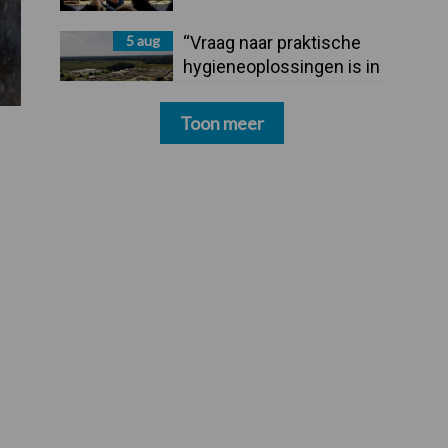
5 aug
“Vraag naar praktische
hygieneoplossingen is in
Polen groter dan ooit”
Toon meer