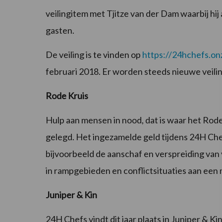
veilingitem met Tjitze van der Dam waarbij hij
gasten.
De veiling is te vinden op
https://24hchefs.onz
februari 2018. Er worden steeds nieuwe veilin
Rode Kruis
Hulp aan mensen in nood, dat is waar het Rode K
gelegd. Het ingezamelde geld tijdens 24H Che
bijvoorbeeld de aanschaf en verspreiding va
in rampgebieden en conflictsituaties aan een 
Juniper & Kin
24H Chefs vindt dit jaar plaats in Juniper & K