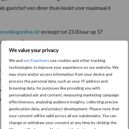
 als gastchef een diner thuis kookt voor maximaal 6
eveilingonline.nl/
en loopt tot 23.00 uur op 17
gitems online gezet.
We value your privacy
We and
our 4 partners
use cookies and other tracking
technologies to improve your experience on our website. We
ruis voor staat. De link met eten is hierbij snel
may store and/or access information from your device and
fs gaat geheel naar het Rode Kruis en maakt
process the personal data, such as your IP address and
browsing data, for purposes like providing you with
n voedselpakketten mogelijk. Hiermee worden mensen
personalized ads and content, measuring marketing campaign
maaltijd geholpen.
effectiveness, analyzing audience insights, collecting precise
geolocation data, and product development. Please note that
your consent will be valid across all our subdomains. You can
change or withdraw your consent at any time by clicking the
e
in gelegen op de 21
verdieping van QO Amsterdam,