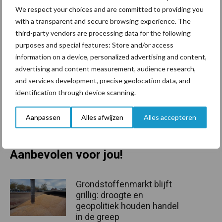
We respect your choices and are committed to providing you
hun verzekeringsvoorwaarden. “Het blijft belangrijk om vooraf de
with a transparent and secure browsing experience. The
verzekeringsvoorwaarden op te vragen bij uw verzekeraar. Veelal
third-party vendors are processing data for the following
zal deze verwijzen naar een onafhankelijk Scope 12 keuring en
purposes and special features: Store and/or access
ook een constructieberekening t.a.v. de sterkte van het dak.
information on a device, personalized advertising and content,
Daarnaast wordt er in sommige gevallen extra eisen gesteld
advertising and content measurement, audience research,
aangaande brandveiligheid en dergelijke. Neem de
and services development, precise geolocation data, and
verzekeringsvoorwaarden mee in het overleg met uw
identification through device scanning.
installateur”, aldus Joan van den Heuvel, Projectleider Energie bij
DLV Advies.
Aanpassen
Alles afwijzen
Alles accepteren
Bron:
DLV Advies
Aanbevolen voor jou!
Grondstoffenmarkt blijft
grillig: droogte en
geopolitiek houden handel
in de greep