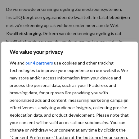
De vernieuwde erkenningsregeling Zonnestroomsystemen,
InstallQ borgt een gegarandeerde kwaliteit. Installatiebedrijven
met zo’n erkenning op zak voldoen onder meer aan de Wet
Kwaliteitsborging. De kern van de erkenningsregeling is dat
kwaliteitsborging nu aan de voorkant van het proces ligt. Het
controleert de meetmethodieken en andere instrumenten voor
We value your privacy
een goed ontwerp en ook optimale uitvoering en is volledig
We and
our 4 partners
use cookies and other tracking
afgestemd op de checklist van Scope 12. Beide regelingen
technologies to improve your experience on our website. We
sluiten aan op de kwaliteitsverbetering en ook de veiligheid van
may store and/or access information from your device and
de installatiesector.
process the personal data, such as your IP address and
browsing data, for purposes like providing you with
Kwaliteitsborging
personalized ads and content, measuring marketing campaign
effectiveness, analyzing audience insights, collecting precise
Met bovenstaande kwaliteitssystemen is er meer duidelijkheid
geolocation data, and product development. Please note that
en eenduidigheid gekomen in de kwaliteitsvoorwaarden van een
your consent will be valid across all our subdomains. You can
PV-systeem. Een waarborg die wordt gedragen door de
change or withdraw your consent at any time by clicking the
“Consent Preferences” button at the bottom of your screen.
Nederlandse verzekeraars en hierdoor niet meer doorschieten in