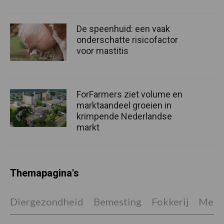
De speenhuid: een vaak
onderschatte risicofactor
voor mastitis
ForFarmers ziet volume en
marktaandeel groeien in
krimpende Nederlandse
markt
Themapagina's
Diergezondheid
Bemesting
Fokkerij
Melkv