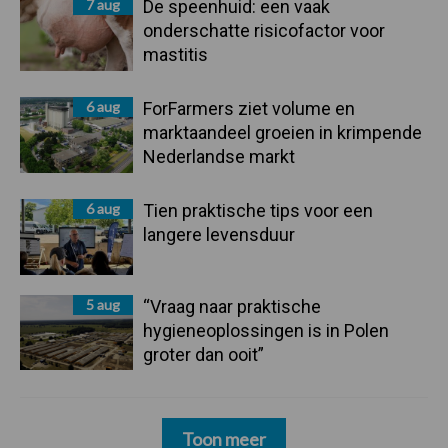
7 aug
De speenhuid: een vaak
onderschatte risicofactor voor
mastitis
6 aug
ForFarmers ziet volume en
marktaandeel groeien in krimpende
Nederlandse markt
6 aug
Tien praktische tips voor een
langere levensduur
5 aug
“Vraag naar praktische
hygieneoplossingen is in Polen
groter dan ooit”
Toon meer