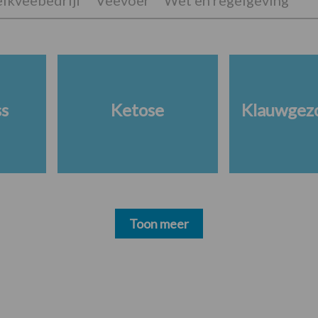
lkveebedrijf
Veevoer
Wet en regelgeving
ss
Ketose
Klauwgez
Toon meer