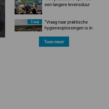
een langere levensduur
5 aug
“Vraag naar praktische
hygieneoplossingen is in
Polen groter dan ooit”
Toon meer