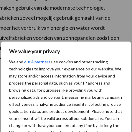
n maken gebruik van de modernste technologie.
 fabrieken zoveel mogelijk gebruik gemaakt van de
eer het verbruik van energie en water wordt
 zuivelfabrieken voorzien van zonnepanelen zodat een
den opgewekt. Momenteel wordt onderzocht of het
We value your privacy
geothermie (‘aardwarmte’) kan worden ingevuld.
We and
our 4 partners
use cookies and other tracking
technologies to improve your experience on our website. We
may store and/or access information from your device and
process the personal data, such as your IP address and
browsing data, for purposes like providing you with
personalized ads and content, measuring marketing campaign
effectiveness, analyzing audience insights, collecting precise
geolocation data, and product development. Please note that
your consent will be valid across all our subdomains. You can
change or withdraw your consent at any time by clicking the