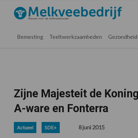
Spring
Door
Spring
Spring
naar
naar
naar
naar
Melkveebedrijf.nl
de
de
de
de
hoofdnavigatie
hoofd
eerste
voettekst
inhoud
sidebar
Bemesting
Teeltwerkzaamheden
Gezondheid
Zijne Majesteit de Konin
A-ware en Fonterra
8 juni 2015
Actueel
SDE+