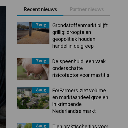
Recent nieuws
Partner nieuws
Primaire
Sidebar
7 aug
Grondstoffenmarkt blijft
grillig: droogte en
geopolitiek houden
handel in de greep
7 aug
De speenhuid: een vaak
onderschatte
risicofactor voor mastitis
6 aug
ForFarmers ziet volume
en marktaandeel groeien
in krimpende
Nederlandse markt
6 aug
Tien praktische tips voor