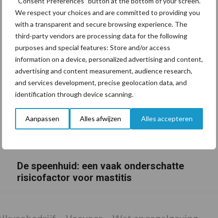
“Consent Preferences” button at the bottom of your screen.
We respect your choices and are committed to providing you
with a transparent and secure browsing experience. The
third-party vendors are processing data for the following
purposes and special features: Store and/or access
information on a device, personalized advertising and content,
advertising and content measurement, audience research,
and services development, precise geolocation data, and
identification through device scanning.
Aanpassen
Alles afwijzen
Alles accepteren
De speenhuid: een vaak onderschatte
risicofactor voor mastitis